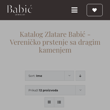
Skip
to
Toggle
content
Navigation
Početna
Katalog Zlatare Babić -
Vereničko prstenje sa dragim
Burme
kamenjem
Prstenje
Sort:
Ime
Vereničko prstenje
Prikaži
12 proizvoda
Nakit
Babic Diamond