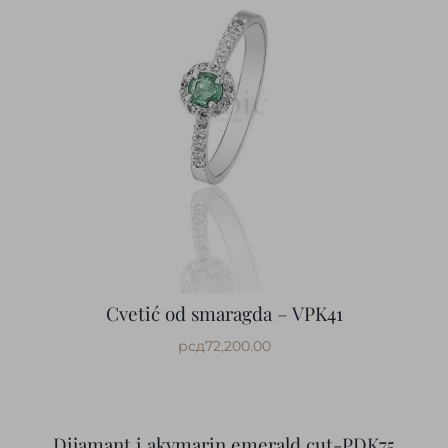
Cvetić od smaragda – VPK41
рсд
72,200.00
Dijamant i akvmarin emerald cut-PDK75