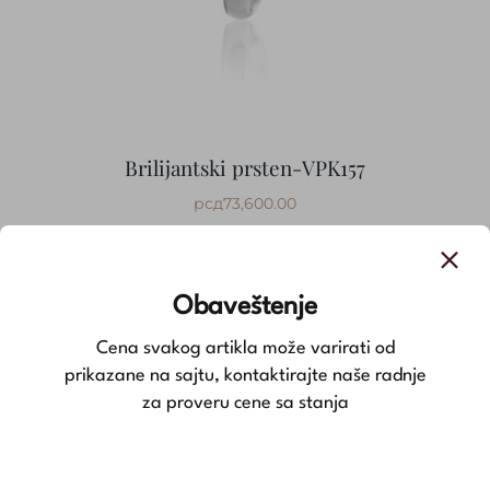
Brilijantski prsten-VPK157
рсд
73,600.00
Obaveštenje
Cena svakog artikla može varirati od
prikazane na sajtu, kontaktirajte naše radnje
za proveru cene sa stanja