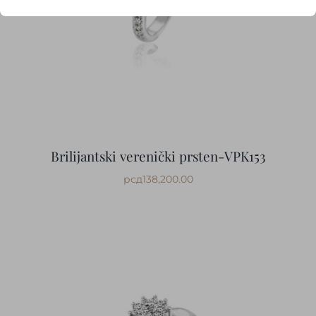
Brilijantski verenički prsten-VPK153
рсд
138,200.00