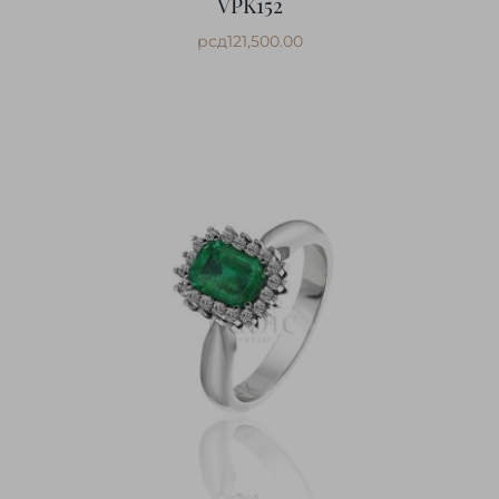
VPK152
рсд
121,500.00