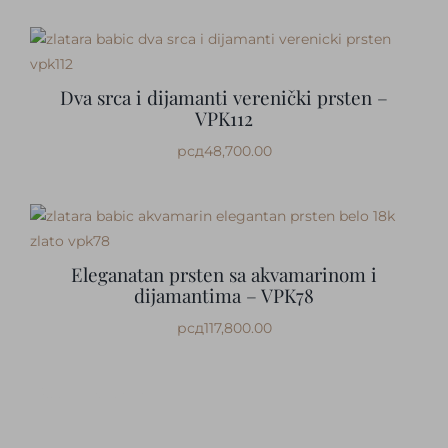
Dva srca i dijamanti verenički prsten –
VPK112
рсд
48,700.00
Eleganatan prsten sa akvamarinom i
dijamantima – VPK78
рсд
117,800.00