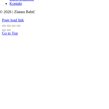
Kontakt
© 2026 | Zlatara Babić
Page load link
Go to Top