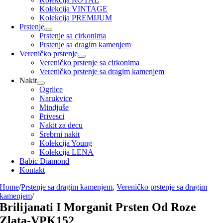
Kolekcija VINTAGE
Kolekcija PREMIJUM
Prstenje
Prstenje sa cirkonima
Prstenje sa dragim kamenjem
Vereničko prstenje
Vereničko prstenje sa cirkonima
Vereničko prstenje sa dragim kamenjem
Nakit
Ogrlice
Narukvice
Mindjuše
Privesci
Nakit za decu
Srebrni nakit
Kolekcija Young
Kolekcija LENA
Babic Diamond
Kontakt
Home
/
Prstenje sa dragim kamenjem
,
Vereničko prstenje sa dragim
kamenjem
/
Brilijanati I Morganit Prsten Od Roze
Zlata-VPK152