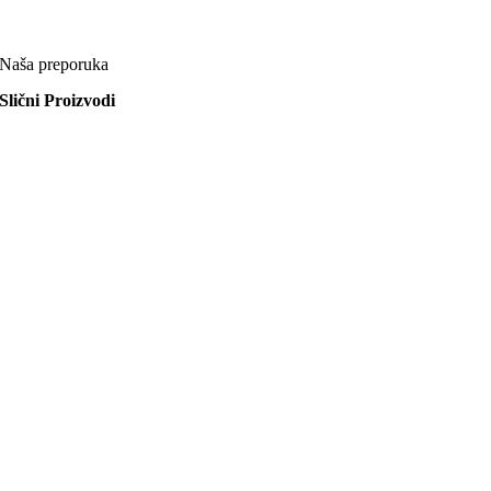
Naša preporuka
Slični Proizvodi