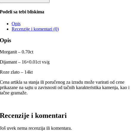
Podeli sa tebi bliskima
Opis
Recenzije i komentari (0)
Opis
Morganit – 0.70ct
Dijamant – 16×0.01ct vs/g
Roze zlato – 14kt
Cena artikla sa stanja ili poručenog za izradu može varirati od cene
prikazane na sajtu u zavisnosti od tačnih karakteristika kamenja, kao i
tačne gramaže.
Recenzije i komentari
Još uvek nema recenzija ili komentara.