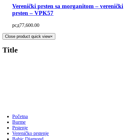
Verenički prsten sa morganitom – verenički
prsten – VPK57
рсд
77,600.00
Close product quick view
×
Title
Početna
Burme
Prstenje
Vereničko prstenje
Babic Diamond