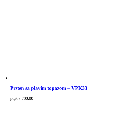
Prsten sa plavim topazom – VPK33
рсд
68,700.00