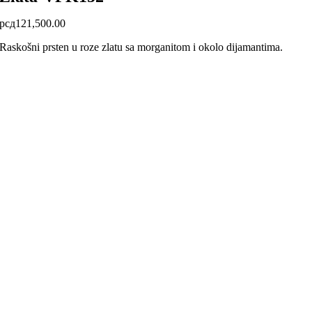
рсд
121,500.00
Raskošni prsten u roze zlatu sa morganitom i okolo dijamantima.