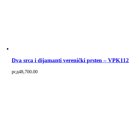
Dva srca i dijamanti verenički prsten – VPK112
рсд
48,700.00