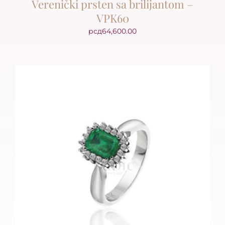
Verenički prsten sa brilijantom –
VPK60
рсд
64,600.00