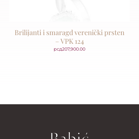
Brilijanti i smaragd verenički prsten
– VPK 124
рсд
207,900.00