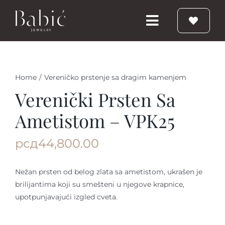
Skip
to
Toggle
content
Navigation
Početna
Home
/
Vereničko prstenje sa dragim kamenjem
Burme
Verenički Prsten Sa
Ametistom – VPK25
Prstenje
рсд
44,800.00
Vereničko prstenje
Nežan prsten od belog zlata sa ametistom, ukrašen je
brilijantima koji su smešteni u njegove krapnice,
Nakit
upotpunjavajući izgled cveta.
Babic Diamond