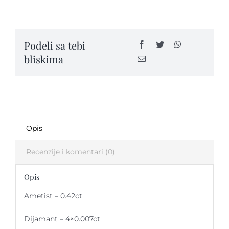
sa
ametistom
-
Podeli sa tebi
VPK25
bliskima
quantity
Opis
Recenzije i komentari (0)
Opis
Ametist – 0.42ct
Dijamant – 4×0.007ct