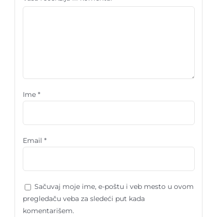
Ime
*
Email
*
Sačuvaj moje ime, e-poštu i veb mesto u ovom
pregledaču veba za sledeći put kada
komentarišem.