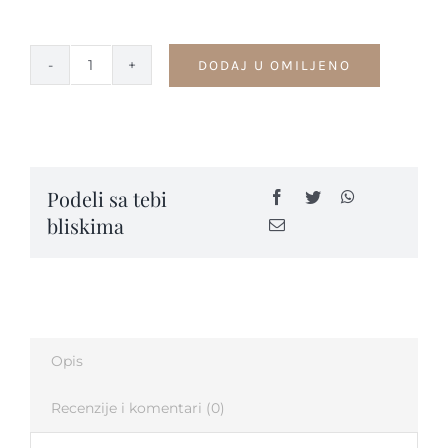
Kontakt
DODAJ U OMILJENO
Cvetić
od
smaragda
-
VPK41
Podeli sa tebi
quantity
bliskima
Opis
Recenzije i komentari (0)