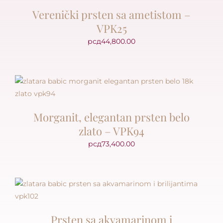
Verenički prsten sa ametistom –
VPK25
рсд
44,800.00
Morganit, elegantan prsten belo
zlato – VPK94
рсд
73,400.00
Prsten sa akvamarinom i