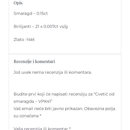
Opis
Smaragd – 0.15ct
Brilijanti – 21 x 0.007ct vs/g
Zlato -14kt
Recenzije i komentari
Još uvek nema recenzija ili komentara.
Budite prvi koji će napisati recenziju za “Cvetić od
smaragda – VPK41”
Vaš email neće biti javno prikazan.
Obavezna polja
su označena
*
Vaša recenzija ili komentar
*