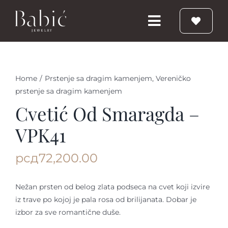
Skip
to
Toggle
content
Navigation
Početna
Home
/
Prstenje sa dragim kamenjem
,
Vereničko
prstenje sa dragim kamenjem
Burme
Cvetić Od Smaragda –
Prstenje
VPK41
рсд
72,200.00
Vereničko prstenje
Nežan prsten od belog zlata podseca na cvet koji izvire
Nakit
iz trave po kojoj je pala rosa od brilijanata. Dobar je
izbor za sve romantične duše.
Babic Diamond