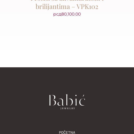
brilijantima – VPK102
рсд
80,100.00
POČETNA