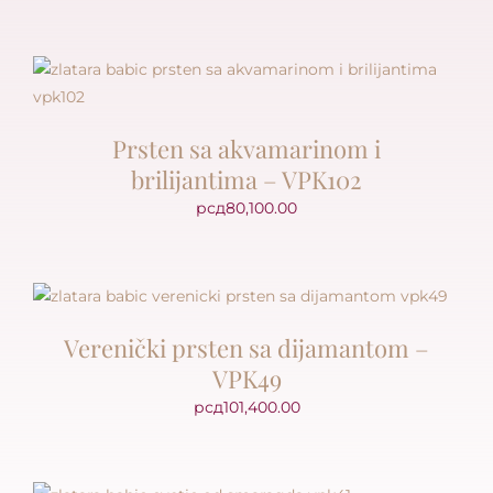
Prsten sa akvamarinom i
brilijantima – VPK102
рсд
80,100.00
Verenički prsten sa dijamantom –
VPK49
рсд
101,400.00