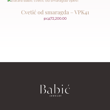
Cvetić od smaragda – VPK41
рсд
72,200.00