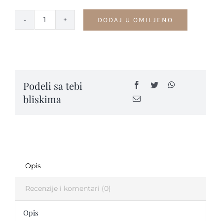
DODAJ U OMILJENO
Smaragd
Kontakt
i
belo
zlato
-
Podeli sa tebi
VPK82
bliskima
quantity
Opis
Recenzije i komentari (0)
Opis