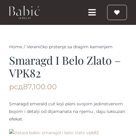
Skip
to
Toggle
content
Navigation
Početna
Home
/
Vereničko prstenje sa dragim kamenjem
Burme
Smaragd I Belo Zlato –
VPK82
Prstenje
рсд
87,100.00
Vereničko prstenje
Smaragd emerald cut koji pleni svojom jedinstvenom
bojom i detalji od dijamanata na njemu , daju luksuzan
Nakit
efekat.
Babic Diamond