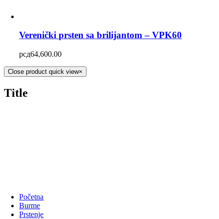
Verenički prsten sa brilijantom – VPK60
рсд
64,600.00
Close product quick view
×
Title
Početna
Burme
Prstenje