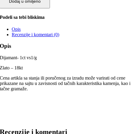
Dodaj u omiljeno
Podeli sa tebi bliskima
Opis
Recenzije i komentari (0)
Opis
Dijamant- 1ct vs1/g
Zlato – 18kt
Cena artikla sa stanja ili poručenog za izradu može varirati od cene
prikazane na sajtu u zavisnosti od tačnih karakteristika kamenja, kao i
tačne gramaže.
Recenzije i komentari