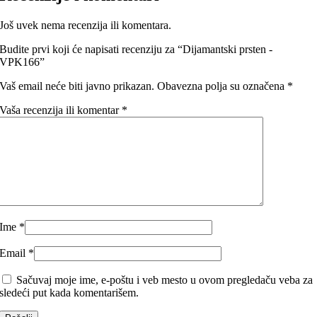
Još uvek nema recenzija ili komentara.
Budite prvi koji će napisati recenziju za “Dijamantski prsten -
VPK166”
Vaš email neće biti javno prikazan.
Obavezna polja su označena
*
Vaša recenzija ili komentar
*
Ime
*
Email
*
Sačuvaj moje ime, e-poštu i veb mesto u ovom pregledaču veba za
sledeći put kada komentarišem.