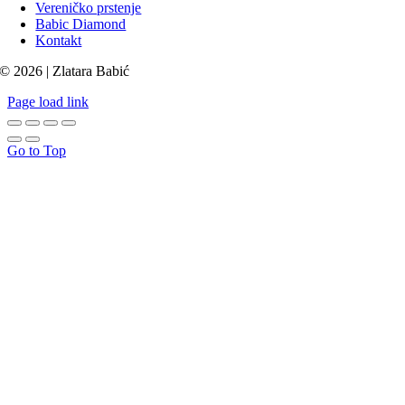
Vereničko prstenje
Babic Diamond
Kontakt
© 2026 | Zlatara Babić
Page load link
Go to Top