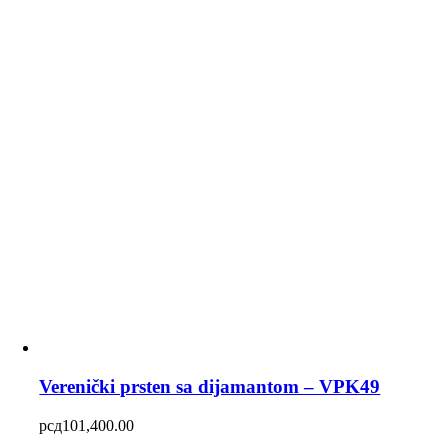
Verenički prsten sa dijamantom – VPK49
рсд
101,400.00