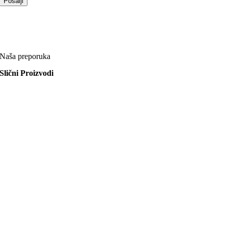
Naša preporuka
Slični Proizvodi