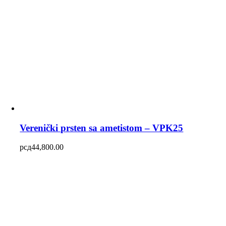
Verenički prsten sa ametistom – VPK25
рсд
44,800.00