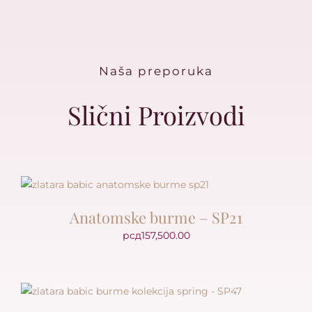
Naša preporuka
Slični Proizvodi
Anatomske burme – SP21
рсд
157,500.00