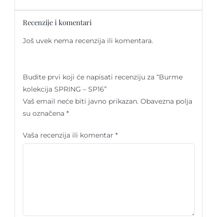
Recenzije i komentari
Još uvek nema recenzija ili komentara.
Budite prvi koji će napisati recenziju za “Burme
kolekcija SPRING – SP16”
Vaš email neće biti javno prikazan.
Obavezna polja
su označena
*
Vaša recenzija ili komentar
*