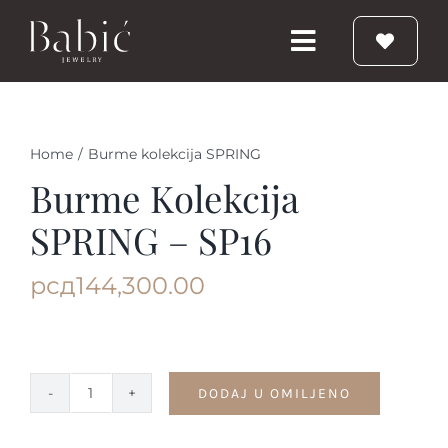
Skip
to
Toggle
content
Navigation
Početna
Home
/
Burme kolekcija SPRING
Burme
Burme Kolekcija
SPRING – SP16
Prstenje
рсд
144,300.00
Vereničko prstenje
Nakit
DODAJ U OMILJENO
Burme
kolekcija
Babic Diamond