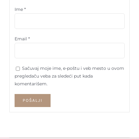
Ime
*
Email
*
Sačuvaj moje ime, e-poštu i veb mesto u ovom
pregledaču veba za sledeći put kada
komentarišem.