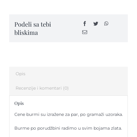
SPRING
-
SP16
Kontakt
Podeli sa tebi
quantity
bliskima
Opis
Recenzije i komentari (0)
Opis
Cene burmi su izražene za par, po gramaži uzoraka.
Burme po porudžbini radimo u svim bojama zlata.