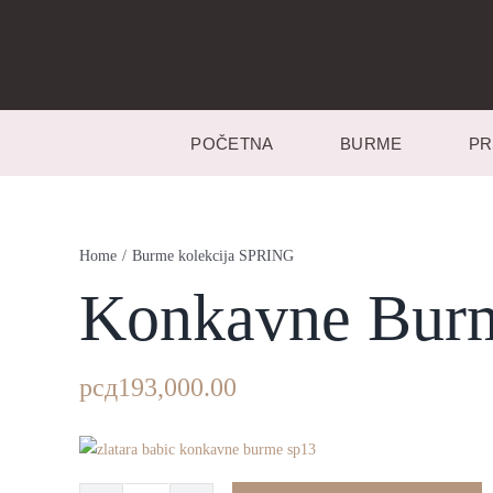
Skip
to
content
POČETNA
BURME
PR
Home
/
Burme kolekcija SPRING
Konkavne Bur
рсд
193,000.00