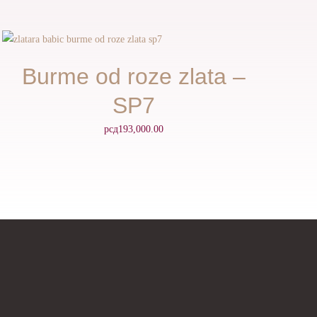
Burme od roze zlata –
SP7
рсд
193,000.00