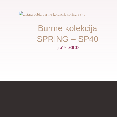
Burme kolekcija
SPRING – SP40
рсд
199,500.00