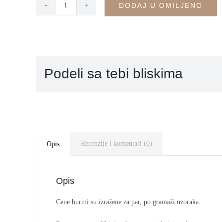
DODAJ U OMILJENO
Konkavne
burme
-
SP13
quantity
Podeli sa tebi bliskima
Recenzije i komentari (0)
Opis
Opis
Cene burmi su izražene za par, po gramaži uzoraka.