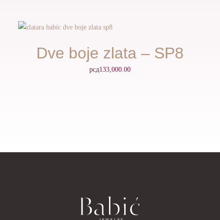
Dve boje zlata – SP8
рсд
133,000.00