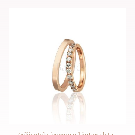
Brilijantske burme od žutog zlata –