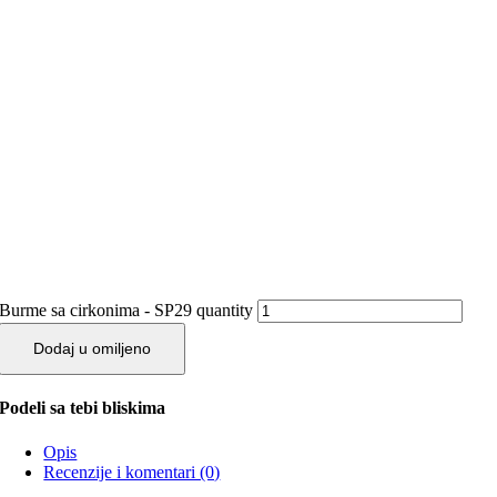
Burme sa cirkonima - SP29 quantity
Dodaj u omiljeno
Podeli sa tebi bliskima
Opis
Recenzije i komentari (0)