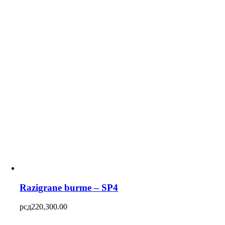
Razigrane burme – SP4
рсд
220,300.00