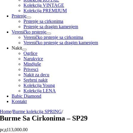
Kolekcija VINTAGE
Kolekcija PREMIJUM
Prstenje
Prstenje sa cirkonima
Prstenje sa dragim kamenjem
Vereničko prstenje
Vereničko prstenje sa cirkonima
Vereničko prstenje sa dragim kamenjem
Nakit
Ogrlice
Narukvice
Mindjuše
Privesci
Nakit za decu
Srebrni nakit
Kolekcija Young
Kolekcija LENA
Babic Diamond
Kontakt
Home
/
Burme kolekcija SPRING
/
Burme Sa Cirkonima – SP29
рсд
113,000.00