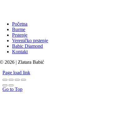
Početna
Burme
Prstenje
Vereničko prstenje
Babic Diamond
Kontakt
© 2026 | Zlatara Babić
Page load link
Go to Top