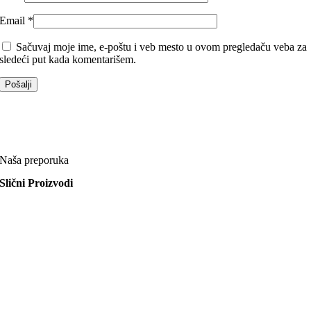
Email
*
Sačuvaj moje ime, e-poštu i veb mesto u ovom pregledaču veba za
sledeći put kada komentarišem.
Naša preporuka
Slični Proizvodi