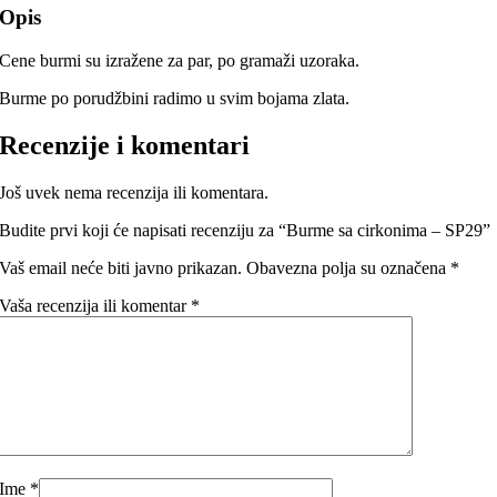
Opis
Cene burmi su izražene za par, po gramaži uzoraka.
Burme po porudžbini radimo u svim bojama zlata.
Recenzije i komentari
Još uvek nema recenzija ili komentara.
Budite prvi koji će napisati recenziju za “Burme sa cirkonima – SP29”
Vaš email neće biti javno prikazan.
Obavezna polja su označena
*
Vaša recenzija ili komentar
*
Ime
*