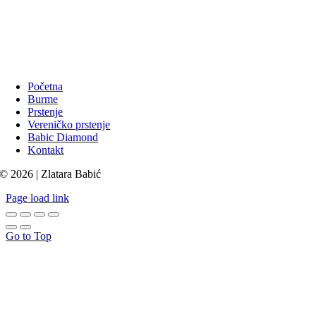
Početna
Burme
Prstenje
Vereničko prstenje
Babic Diamond
Kontakt
© 2026 | Zlatara Babić
Page load link
Go to Top