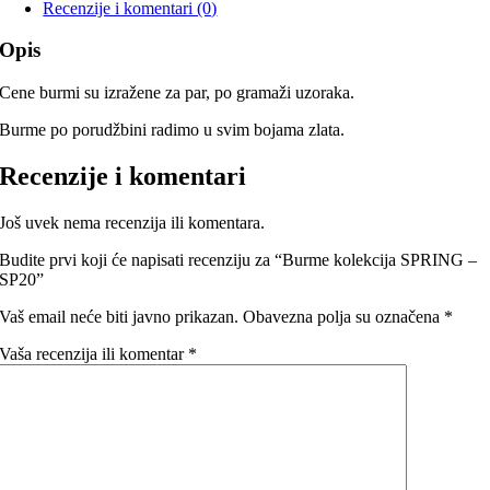
Recenzije i komentari (0)
Opis
Cene burmi su izražene za par, po gramaži uzoraka.
Burme po porudžbini radimo u svim bojama zlata.
Recenzije i komentari
Još uvek nema recenzija ili komentara.
Budite prvi koji će napisati recenziju za “Burme kolekcija SPRING –
SP20”
Vaš email neće biti javno prikazan.
Obavezna polja su označena
*
Vaša recenzija ili komentar
*