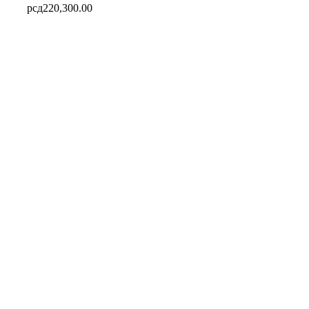
рсд
220,300.00