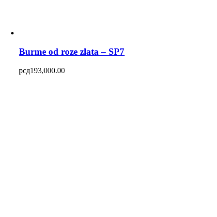
Burme od roze zlata – SP7
рсд
193,000.00