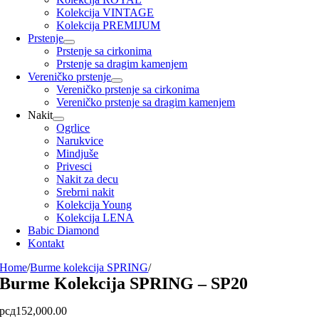
Kolekcija VINTAGE
Kolekcija PREMIJUM
Prstenje
Prstenje sa cirkonima
Prstenje sa dragim kamenjem
Vereničko prstenje
Vereničko prstenje sa cirkonima
Vereničko prstenje sa dragim kamenjem
Nakit
Ogrlice
Narukvice
Mindjuše
Privesci
Nakit za decu
Srebrni nakit
Kolekcija Young
Kolekcija LENA
Babic Diamond
Kontakt
Home
/
Burme kolekcija SPRING
/
Burme Kolekcija SPRING – SP20
рсд
152,000.00