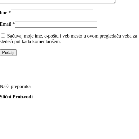
Ime
*
Email
*
Sačuvaj moje ime, e-poštu i veb mesto u ovom pregledaču veba za
sledeći put kada komentarišem.
Naša preporuka
Slični Proizvodi