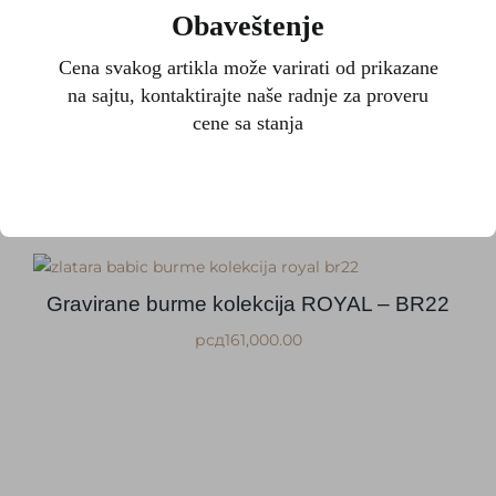
Obaveštenje
рсд
150,800.00
Cena svakog artikla može varirati od prikazane
na sajtu, kontaktirajte naše radnje za proveru
cene sa stanja
Burme kolekcija ROYAL – BR14
рсд
132,500.00
Gravirane burme kolekcija ROYAL – BR22
рсд
161,000.00