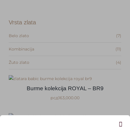
Kontakt
Vrsta zlata
Belo zlato
(7)
Kombinacija
(11)
Žuto zlato
(4)
Burme kolekcija ROYAL – BR9
рсд
163,000.00
Burme sa ručnom gravurom – BR20