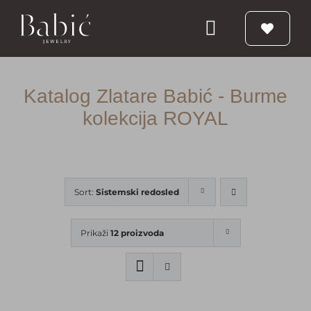
Skip
to
Toggle
content
Navigation
Početna
Katalog Zlatare Babić - Burme
kolekcija ROYAL
Burme
Prstenje
Sort:
Sistemski redosled
Vereničko prstenje
Prikaži
12 proizvoda
Nakit
Babic Diamond