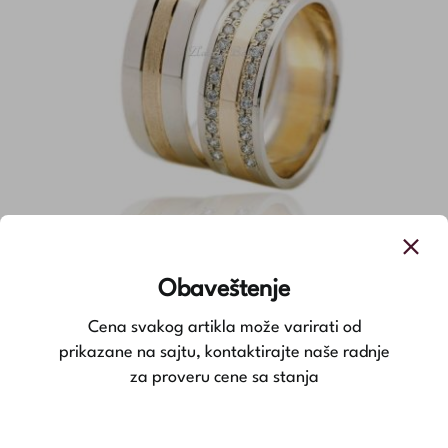
Burme kolekcija ROYAL – BR18
Obaveštenje
рсд
228,800.00
Cena svakog artikla može varirati od
prikazane na sajtu, kontaktirajte naše radnje
za proveru cene sa stanja