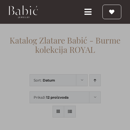
Skip
to
Toggle
content
Navigation
Početna
Katalog Zlatare Babić - Burme
kolekcija ROYAL
Burme
Prstenje
Sort:
Datum
Vereničko prstenje
Prikaži
12 proizvoda
Nakit
Babic Diamond