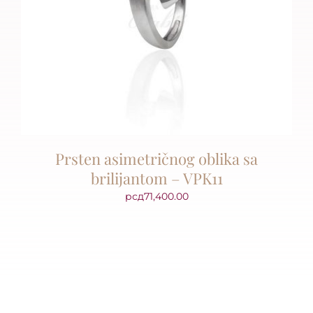
Prsten asimetričnog oblika sa
brilijantom – VPK11
рсд
71,400.00