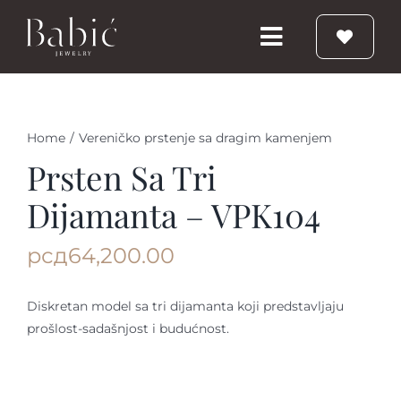
Skip
to
Toggle
content
Navigation
Početna
Home
/
Vereničko prstenje sa dragim kamenjem
Burme
Prsten Sa Tri
Dijamanta – VPK104
Prstenje
рсд
64,200.00
Vereničko prstenje
Diskretan model sa tri dijamanta koji predstavljaju
prošlost-sadašnjost i budućnost.
Nakit
Babic Diamond