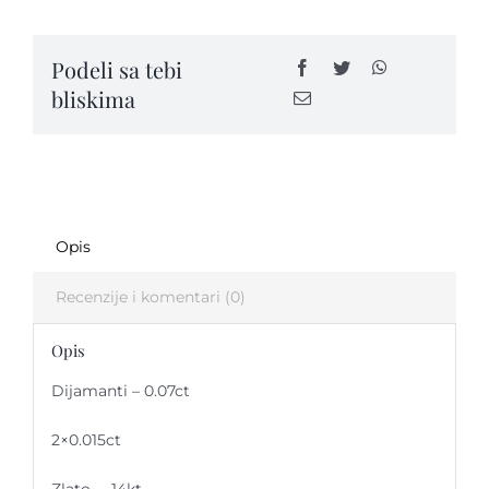
dijamanta
-
Podeli sa tebi
VPK104
bliskima
quantity
Opis
Recenzije i komentari (0)
Opis
Dijamanti – 0.07ct
2×0.015ct