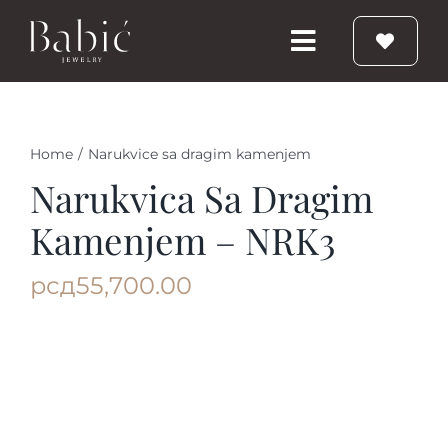
Skip
to
Toggle
content
Navigation
Početna
Home
/
Narukvice sa dragim kamenjem
Burme
Narukvica Sa Dragim
Kamenjem – NRK3
Prstenje
рсд
55,700.00
Vereničko prstenje
Nakit
Babic Diamond