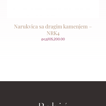
Narukvica sa dragim kamenjem –
NRK4
рсд
105,200.00