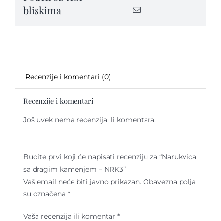
bliskima
quantity
Recenzije i komentari (0)
Recenzije i komentari
Još uvek nema recenzija ili komentara.
Budite prvi koji će napisati recenziju za “Narukvica
sa dragim kamenjem – NRK3”
Vaš email neće biti javno prikazan.
Obavezna polja
su označena
*
Vaša recenzija ili komentar
*