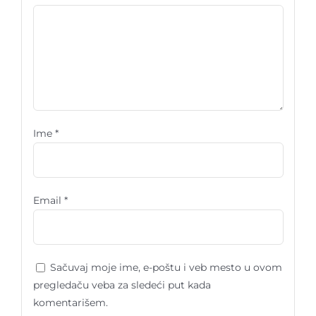
Ime
*
Email
*
Sačuvaj moje ime, e-poštu i veb mesto u ovom
pregledaču veba za sledeći put kada
komentarišem.