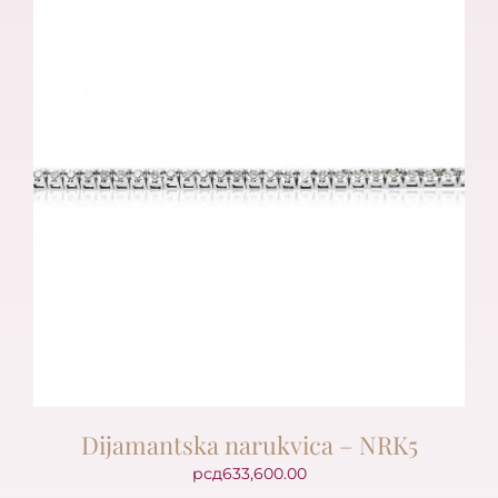
Dijamantska narukvica – NRK5
рсд
633,600.00