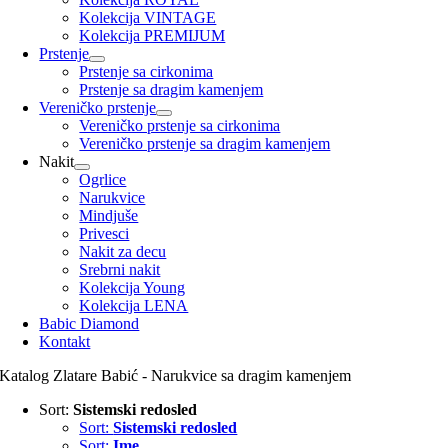
Kolekcija VINTAGE
Kolekcija PREMIJUM
Prstenje
Prstenje sa cirkonima
Prstenje sa dragim kamenjem
Vereničko prstenje
Vereničko prstenje sa cirkonima
Vereničko prstenje sa dragim kamenjem
Nakit
Ogrlice
Narukvice
Mindjuše
Privesci
Nakit za decu
Srebrni nakit
Kolekcija Young
Kolekcija LENA
Babic Diamond
Kontakt
Katalog Zlatare Babić - Narukvice sa dragim kamenjem
Sort:
Sistemski redosled
Sort:
Sistemski redosled
Sort:
Ime