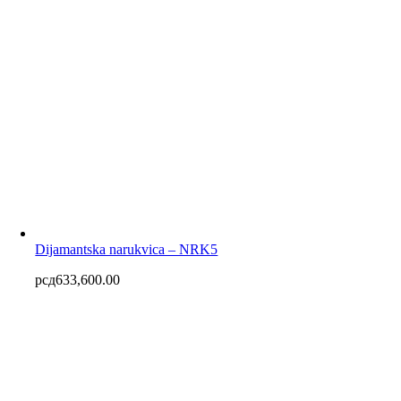
Dijamantska narukvica – NRK5
рсд
633,600.00