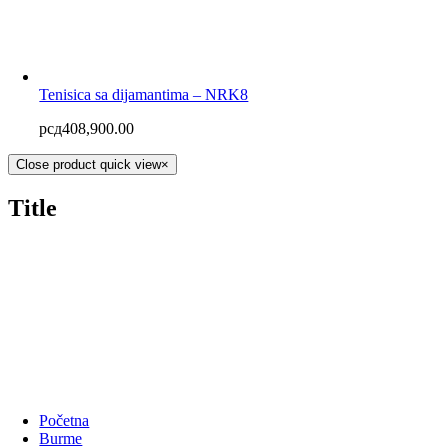
Tenisica sa dijamantima – NRK8
рсд
408,900.00
Close product quick view
×
Title
Početna
Burme