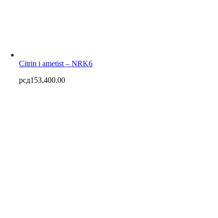
Citrin i ametist – NRK6
рсд
153,400.00