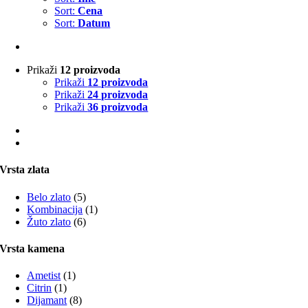
Sort:
Cena
Sort:
Datum
Prikaži
12 proizvoda
Prikaži
12 proizvoda
Prikaži
24 proizvoda
Prikaži
36 proizvoda
Vrsta zlata
Belo zlato
(5)
Kombinacija
(1)
Žuto zlato
(6)
Vrsta kamena
Ametist
(1)
Citrin
(1)
Dijamant
(8)