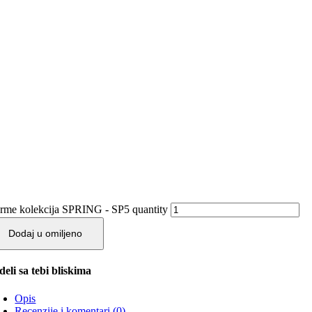
rme kolekcija SPRING - SP5 quantity
Dodaj u omiljeno
deli sa tebi bliskima
Opis
Recenzije i komentari (0)