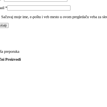
ail
*
Sačuvaj moje ime, e-poštu i veb mesto u ovom pregledaču veba za sle
ša preporuka
ični Proizvodi