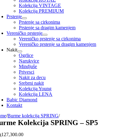
Kolekcija VINTAGE
Kolekcija PREMIJUM
Prstenje
Prstenje sa cirkonima
Prstenje sa dragim kamenjem
Vereničko prstenje
Vereničko prstenje sa cirkonima
Vereničko prstenje sa dragim kamenjem
Nakit
Ogrlice
Narukvice
Mindjuše
Privesci
Nakit za decu
Srebrni nakit
Kolekcija Young
Kolekcija LENA
Babic Diamond
Kontakt
ome
/
Burme kolekcija SPRING
/
urme Kolekcija SPRING – SP5
д
127,300.00