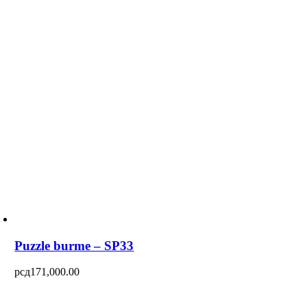
Puzzle burme – SP33
рсд
171,000.00