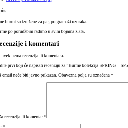
pis
ne burmi su izražene za par, po gramaži uzoraka.
rme po porudžbini radimo u svim bojama zlata.
ecenzije i komentari
š uvek nema recenzija ili komentara.
dite prvi koji će napisati recenziju za “Burme kolekcija SPRING – SP
š email neće biti javno prikazan.
Obavezna polja su označena
*
ša recenzija ili komentar
*
me
*