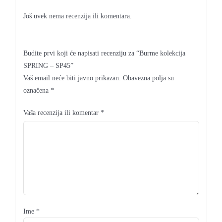
Još uvek nema recenzija ili komentara.
Budite prvi koji će napisati recenziju za “Burme kolekcija
SPRING – SP45”
Vaš email neće biti javno prikazan.
Obavezna polja su
označena
*
Vaša recenzija ili komentar
*
Ime
*