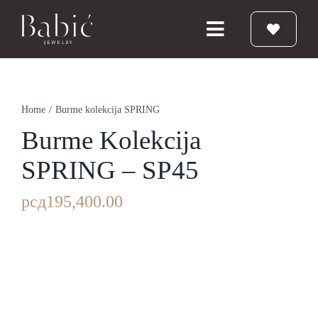
Skip
to
Toggle
content
Navigation
Početna
Home
/
Burme kolekcija SPRING
Burme
Burme Kolekcija
SPRING – SP45
Prstenje
рсд
195,400.00
Vereničko prstenje
Nakit
Babic Diamond