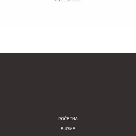
POČETNA
BURME