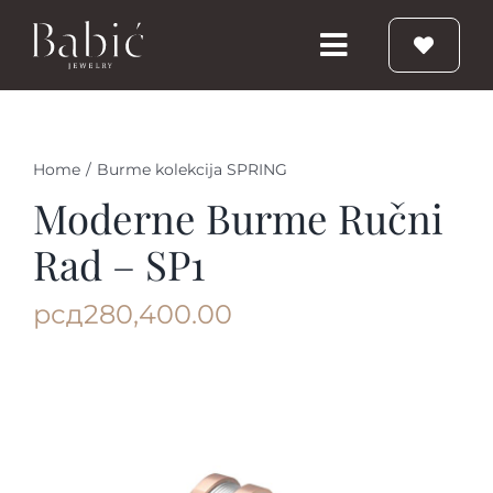
Skip
to
Toggle
content
Navigation
Početna
Home
/
Burme kolekcija SPRING
Burme
Moderne Burme Ručni
Rad – SP1
Prstenje
рсд
280,400.00
Vereničko prstenje
Nakit
Babic Diamond