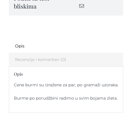
bliskima
quantity
Opis
Recenzije i komentari (0)
Opis
Cene burmi su izražene za par, po gramaži uzoraka.
Burme po porudžbini radimo u svim bojama zlata.