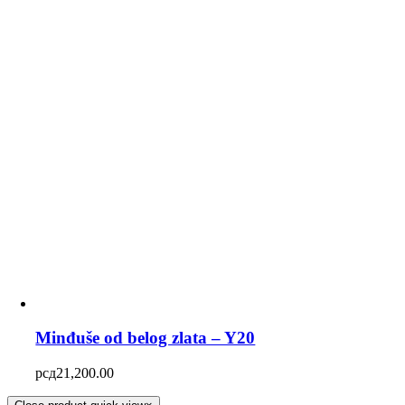
Minđuše od belog zlata – Y20
рсд
21,200.00