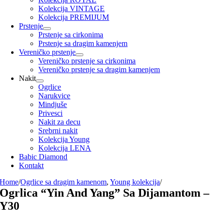
Kolekcija VINTAGE
Kolekcija PREMIJUM
Prstenje
Prstenje sa cirkonima
Prstenje sa dragim kamenjem
Vereničko prstenje
Vereničko prstenje sa cirkonima
Vereničko prstenje sa dragim kamenjem
Nakit
Ogrlice
Narukvice
Mindjuše
Privesci
Nakit za decu
Srebrni nakit
Kolekcija Young
Kolekcija LENA
Babic Diamond
Kontakt
Home
/
Ogrlice sa dragim kamenom
,
Young kolekcija
/
Ogrlica “Yin And Yang” Sa Dijamantom –
Y30