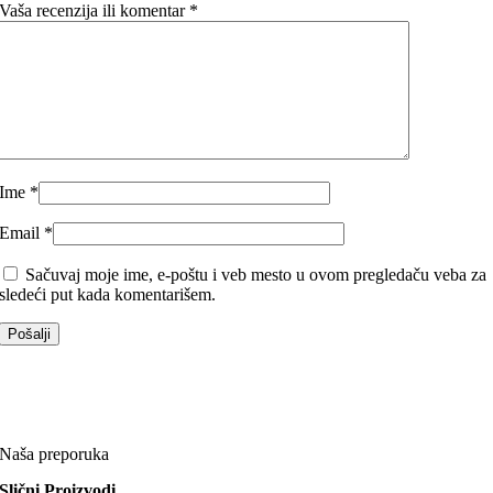
Vaša recenzija ili komentar
*
Ime
*
Email
*
Sačuvaj moje ime, e-poštu i veb mesto u ovom pregledaču veba za
sledeći put kada komentarišem.
Naša preporuka
Slični Proizvodi