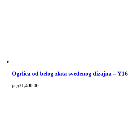
Ogrlica od belog zlata svedenog dizajna – Y16
рсд
31,400.00