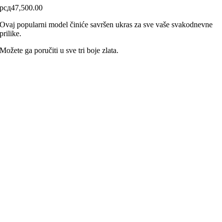
рсд
47,500.00
Ovaj popularni model činiće savršen ukras za sve vaše svakodnevne
prilike.
Možete ga poručiti u sve tri boje zlata.