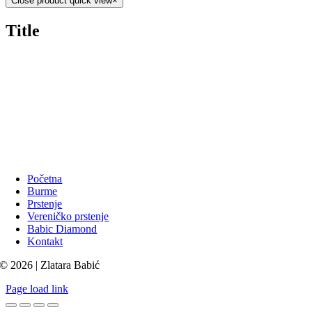
Close product quick view
×
Title
Početna
Burme
Prstenje
Vereničko prstenje
Babic Diamond
Kontakt
© 2026 | Zlatara Babić
Page load link