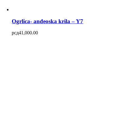
Ogrlica- anđeoska krila – Y7
рсд
41,000.00