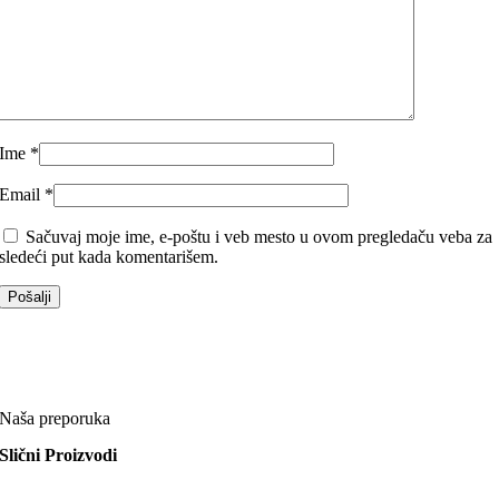
Ime
*
Email
*
Sačuvaj moje ime, e-poštu i veb mesto u ovom pregledaču veba za
sledeći put kada komentarišem.
Naša preporuka
Slični Proizvodi