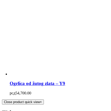
Ogrlica od žutog zlata – Y9
рсд
54,700.00
Close product quick view
×