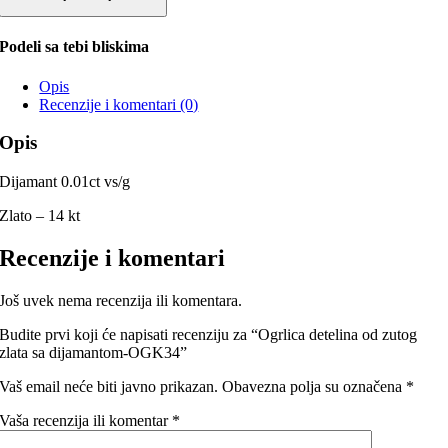
Podeli sa tebi bliskima
Opis
Recenzije i komentari (0)
Opis
Dijamant 0.01ct vs/g
Zlato – 14 kt
Recenzije i komentari
Još uvek nema recenzija ili komentara.
Budite prvi koji će napisati recenziju za “Ogrlica detelina od zutog
zlata sa dijamantom-OGK34”
Vaš email neće biti javno prikazan.
Obavezna polja su označena
*
Vaša recenzija ili komentar
*