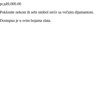
рсд
49,000.00
Poklonite nekom ili sebi simbol sreće sa večnim dijamantom.
Dostupna je u svim bojama zlata.