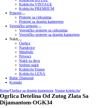
Kolekcija VINTAGE
Kolekcija PREMIJUM
Prstenje
Prstenje sa cirkonima
Prstenje sa dragim kamenjem
Vereničko prstenje
Vereničko prstenje sa cirkonima
Vereničko prstenje sa dragim kamenjem
Nakit
Ogrlice
Narukvice
Mindjuše
Privesci
Nakit za decu
Srebrni nakit
Kolekcija Young
Kolekcija LENA
Babic Diamond
Kontakt
Home
/
Ogrlice sa dragim kamenom
,
Young kolekcija
/
Ogrlica Detelina Od Zutog Zlata Sa
Dijamantom-OGK34