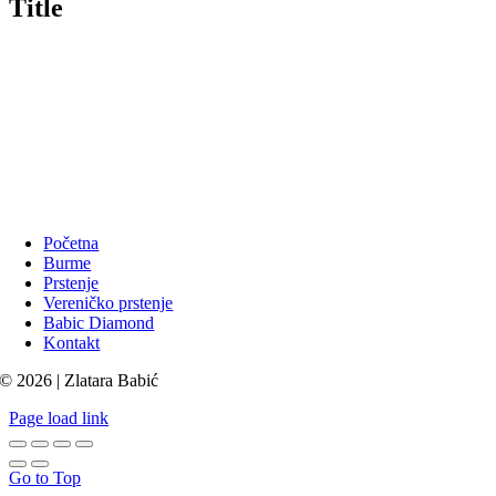
Title
Početna
Burme
Prstenje
Vereničko prstenje
Babic Diamond
Kontakt
© 2026 | Zlatara Babić
Page load link
Go to Top