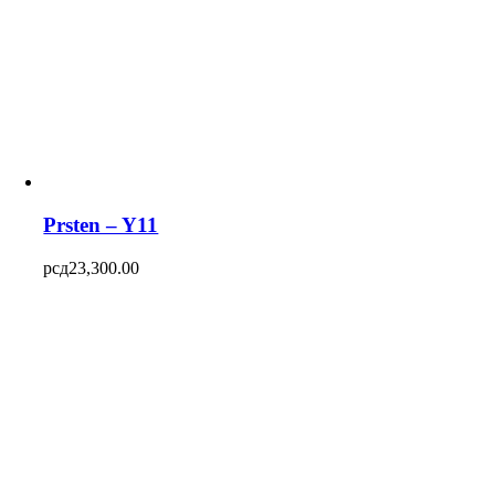
Prsten – Y11
рсд
23,300.00