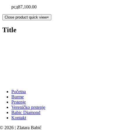
рсд
87,100.00
Close product quick view
×
Title
Početna
Burme
Prstenje
Vereničko prstenje
Babic Diamond
Kontakt
© 2026 | Zlatara Babić