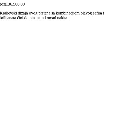
рсд
136,500.00
Kraljevski dizajn ovog prstena sa kombinacijom plavog safira i
brilijanata čini dominantan komad nakita.