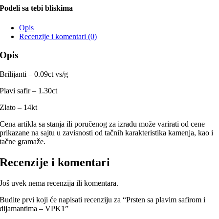
Podeli sa tebi bliskima
Opis
Recenzije i komentari (0)
Opis
Brilijanti – 0.09ct vs/g
Plavi safir – 1.30ct
Zlato – 14kt
Cena artikla sa stanja ili poručenog za izradu može varirati od cene
prikazane na sajtu u zavisnosti od tačnih karakteristika kamenja, kao i
tačne gramaže.
Recenzije i komentari
Još uvek nema recenzija ili komentara.
Budite prvi koji će napisati recenziju za “Prsten sa plavim safirom i
dijamantima – VPK1”