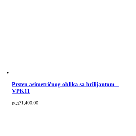
Prsten asimetričnog oblika sa brilijantom –
VPK11
рсд
71,400.00