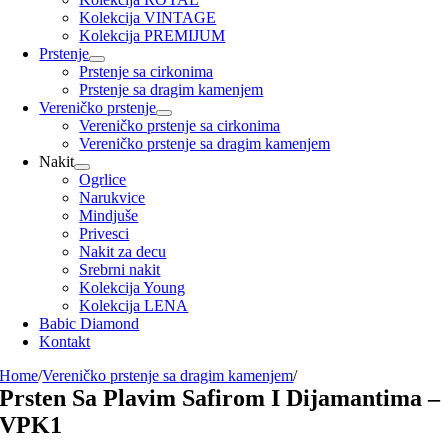
Kolekcija VINTAGE
Kolekcija PREMIJUM
Prstenje
Prstenje sa cirkonima
Prstenje sa dragim kamenjem
Vereničko prstenje
Vereničko prstenje sa cirkonima
Vereničko prstenje sa dragim kamenjem
Nakit
Ogrlice
Narukvice
Mindjuše
Privesci
Nakit za decu
Srebrni nakit
Kolekcija Young
Kolekcija LENA
Babic Diamond
Kontakt
Home
/
Vereničko prstenje sa dragim kamenjem
/
Prsten Sa Plavim Safirom I Dijamantima –
VPK1