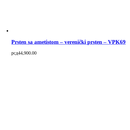
Prsten sa ametistom – verenički prsten – VPK69
рсд
44,900.00