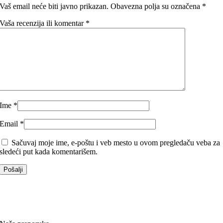
Vaš email neće biti javno prikazan.
Obavezna polja su označena
*
Vaša recenzija ili komentar
*
Ime
*
Email
*
Sačuvaj moje ime, e-poštu i veb mesto u ovom pregledaču veba za
sledeći put kada komentarišem.