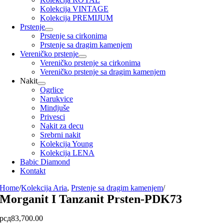
Kolekcija VINTAGE
Kolekcija PREMIJUM
Prstenje
Prstenje sa cirkonima
Prstenje sa dragim kamenjem
Vereničko prstenje
Vereničko prstenje sa cirkonima
Vereničko prstenje sa dragim kamenjem
Nakit
Ogrlice
Narukvice
Mindjuše
Privesci
Nakit za decu
Srebrni nakit
Kolekcija Young
Kolekcija LENA
Babic Diamond
Kontakt
Home
/
Kolekcija Aria
,
Prstenje sa dragim kamenjem
/
Morganit I Tanzanit Prsten-PDK73
рсд
83,700.00