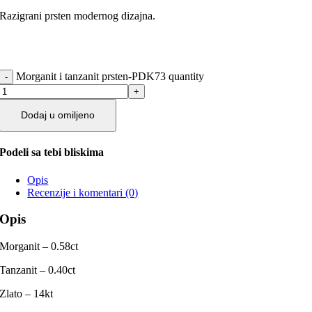
Razigrani prsten modernog dizajna.
Morganit i tanzanit prsten-PDK73 quantity
Dodaj u omiljeno
Podeli sa tebi bliskima
Opis
Recenzije i komentari (0)
Opis
Morganit – 0.58ct
Tanzanit – 0.40ct
Zlato – 14kt