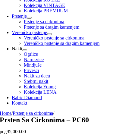
Kolekcija VINTAGE
Kolekcija PREMIJUM
Prstenje
Prstenje sa cirkonima
Prstenje sa dragim kamenjem
Vereničko prstenje
Vereničko prstenje sa cirkonima
Vereničko prstenje sa dragim kamenjem
Nakit
Ogrlice
Narukvice
Mindjuše
Privesci
Nakit za decu
Srebrni nakit
Kolekcija Young
Kolekcija LENA
Babic Diamond
Kontakt
Home
/
Prstenje sa cirkonima
/
Prsten Sa Cirkonima – PC60
рсд
95,000.00