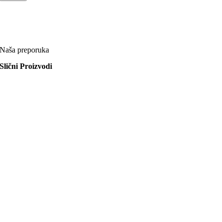
Naša preporuka
Slični Proizvodi