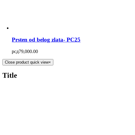
Prsten od belog zlata- PC25
рсд
79,000.00
Close product quick view
×
Title