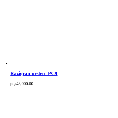
Razigran prsten- PC9
рсд
48,000.00