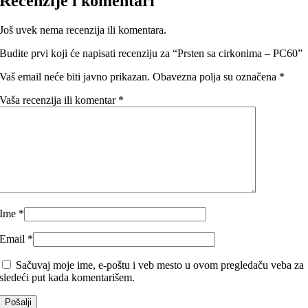
Recenzije i komentari
Još uvek nema recenzija ili komentara.
Budite prvi koji će napisati recenziju za “Prsten sa cirkonima – PC60”
Vaš email neće biti javno prikazan.
Obavezna polja su označena
*
Vaša recenzija ili komentar
*
Ime
*
Email
*
Sačuvaj moje ime, e-poštu i veb mesto u ovom pregledaču veba za
sledeći put kada komentarišem.