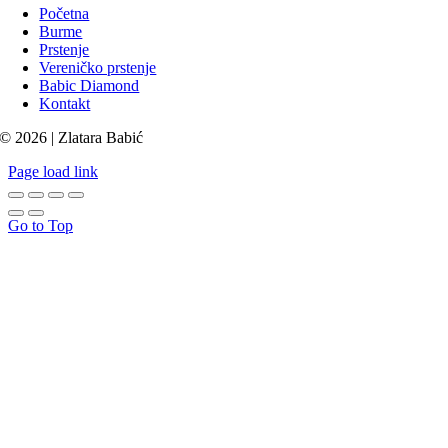
Početna
Burme
Prstenje
Vereničko prstenje
Babic Diamond
Kontakt
© 2026 | Zlatara Babić
Page load link
Go to Top