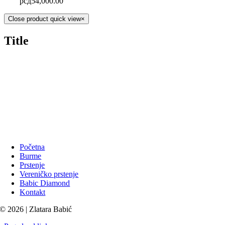
рсд
54,000.00
Close product quick view
×
Title
Početna
Burme
Prstenje
Vereničko prstenje
Babic Diamond
Kontakt
© 2026 | Zlatara Babić