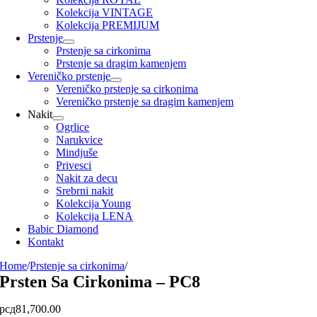
Kolekcija VINTAGE
Kolekcija PREMIJUM
Prstenje
Prstenje sa cirkonima
Prstenje sa dragim kamenjem
Vereničko prstenje
Vereničko prstenje sa cirkonima
Vereničko prstenje sa dragim kamenjem
Nakit
Ogrlice
Narukvice
Mindjuše
Privesci
Nakit za decu
Srebrni nakit
Kolekcija Young
Kolekcija LENA
Babic Diamond
Kontakt
Home
/
Prstenje sa cirkonima
/
Prsten Sa Cirkonima – PC8
рсд
81,700.00