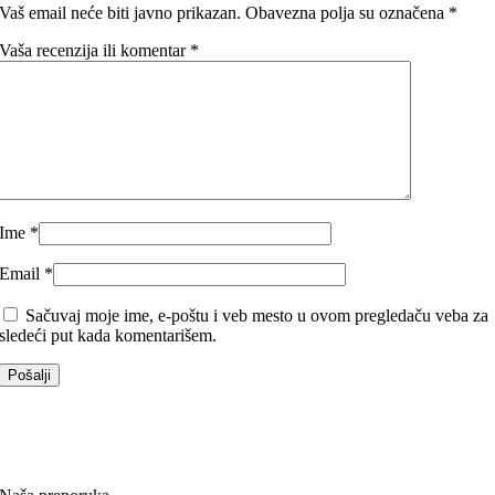
Vaš email neće biti javno prikazan.
Obavezna polja su označena
*
Vaša recenzija ili komentar
*
Ime
*
Email
*
Sačuvaj moje ime, e-poštu i veb mesto u ovom pregledaču veba za
sledeći put kada komentarišem.