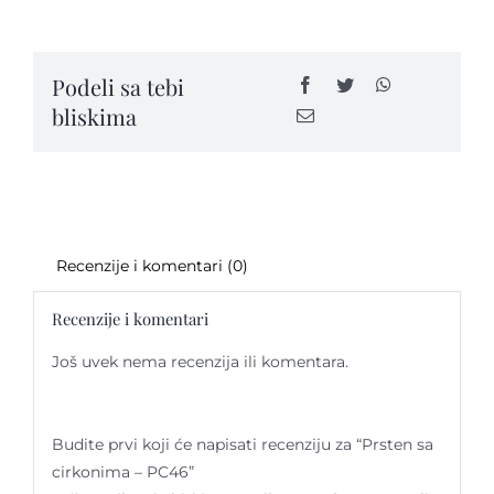
cirkonima
-
PC46
Kontakt
Podeli sa tebi
quantity
bliskima
Recenzije i komentari (0)
Recenzije i komentari
Još uvek nema recenzija ili komentara.
Budite prvi koji će napisati recenziju za “Prsten sa
cirkonima – PC46”