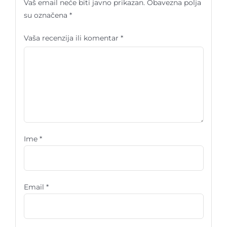
Vaš email neće biti javno prikazan.
Obavezna polja
su označena
*
Vaša recenzija ili komentar
*
Ime
*
Email
*