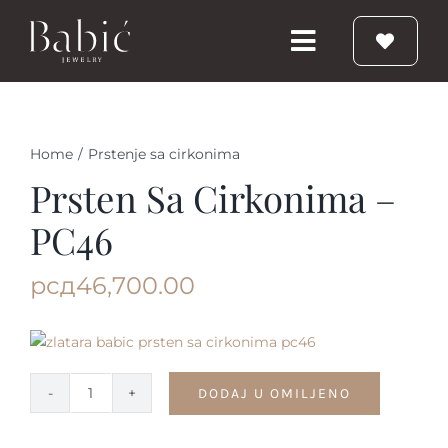
Skip
to
Toggle
content
Navigation
Početna
Home
/
Prstenje sa cirkonima
Burme
Prsten Sa Cirkonima –
PC46
Prstenje
рсд
46,700.00
Vereničko prstenje
Nakit
DODAJ U OMILJENO
Prsten
sa
Babic Diamond