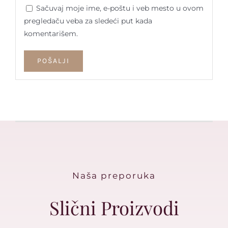
Sačuvaj moje ime, e-poštu i veb mesto u ovom
pregledaču veba za sledeći put kada
komentarišem.
Naša preporuka
Slični Proizvodi