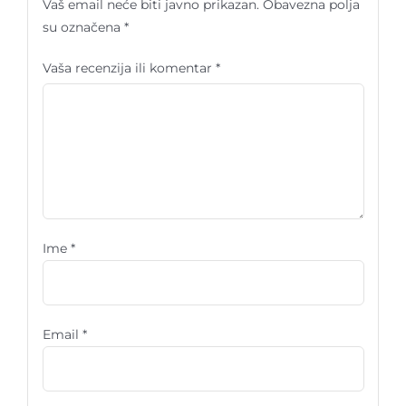
Vaš email neće biti javno prikazan.
Obavezna polja
su označena
*
Vaša recenzija ili komentar
*
Ime
*
Email
*