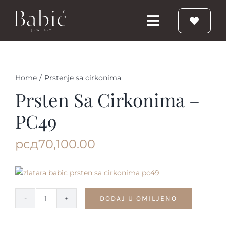
Skip
to
Toggle
content
Navigation
Početna
Home
/
Prstenje sa cirkonima
Burme
Prsten Sa Cirkonima –
PC49
Prstenje
рсд
70,100.00
Vereničko prstenje
Nakit
DODAJ U OMILJENO
Prsten
sa
Babic Diamond