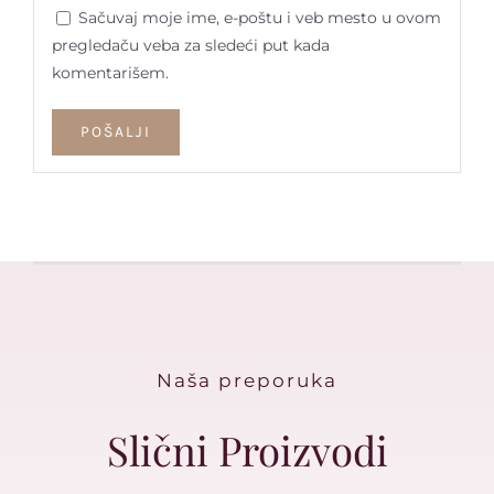
Sačuvaj moje ime, e-poštu i veb mesto u ovom
pregledaču veba za sledeći put kada
komentarišem.
Naša preporuka
Slični Proizvodi