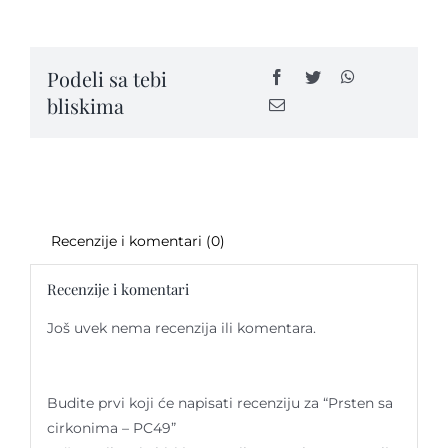
cirkonima
-
PC49
Kontakt
Podeli sa tebi
quantity
bliskima
Recenzije i komentari (0)
Recenzije i komentari
Još uvek nema recenzija ili komentara.
Budite prvi koji će napisati recenziju za “Prsten sa
cirkonima – PC49”