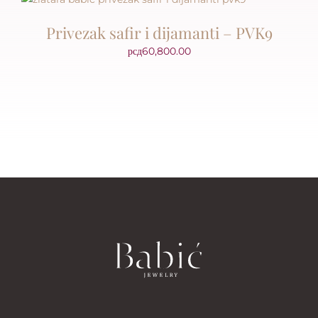
Privezak safir i dijamanti – PVK9
рсд
60,800.00