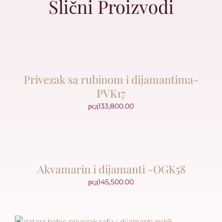
Slični Proizvodi
Privezak sa rubinom i dijamantima-
PVK17
рсд
133,800.00
Akvamarin i dijamanti -OGK58
рсд
145,500.00