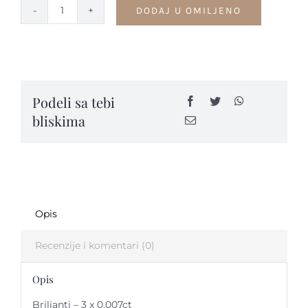
DODAJ U OMILJENO
Privesci
sa
Kontakt
dragim
kamenjem
-
Podeli sa tebi
PVK1
bliskima
quantity
Opis
Recenzije i komentari (0)
Opis
Brilianti – 3 x 0.007ct