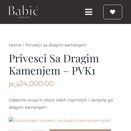
Skip
to
Toggle
content
Navigation
Početna
Home
/
Privesci sa dragim kamenjem
Burme
Privesci Sa Dragim
Kamenjem – PVK1
Prstenje
рсд
24,000.00
Vereničko prstenje
Izaberite svoje ili slovo Vaših najmilijih i ukrasite ga
dragim kamenjem.
Nakit
Babic Diamond