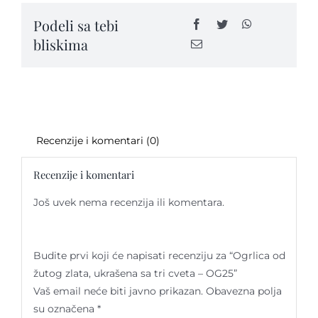
ukrašena
Podeli sa tebi
sa
bliskima
tri
cveta
-
OG25
quantity
Recenzije i komentari (0)
Recenzije i komentari
Još uvek nema recenzija ili komentara.
Budite prvi koji će napisati recenziju za “Ogrlica od
žutog zlata, ukrašena sa tri cveta – OG25”
Vaš email neće biti javno prikazan.
Obavezna polja
su označena
*