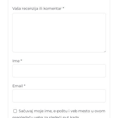
Vaša recenzija ili komentar
*
Ime
*
Email
*
Sačuvaj moje ime, e-poštu i veb mesto u ovom
pregledaču veba za sledeći put kada