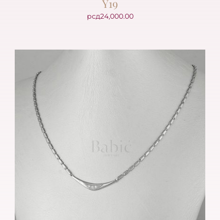
Y19
рсд
24,000.00