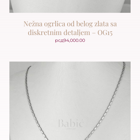
Nežna ogrlica od belog zlata sa
diskretnim detaljem – OG15
рсд
94,000.00