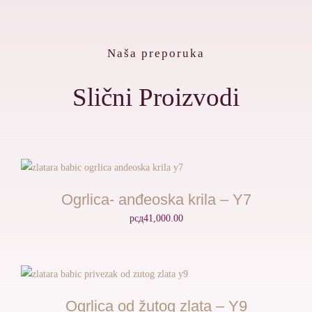
Naša preporuka
Slični Proizvodi
Ogrlica- anđeoska krila – Y7
рсд
41,000.00
Ogrlica od žutog zlata – Y9