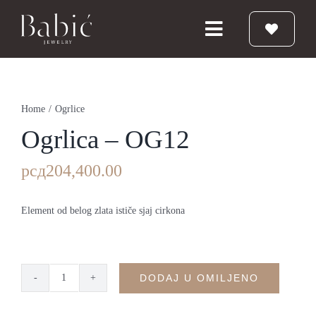
Skip
to
Toggle
content
Navigation
Početna
Home
/
Ogrlice
Burme
Ogrlica – OG12
рсд
204,400.00
Prstenje
Element od belog zlata ističe sjaj cirkona
Vereničko prstenje
Nakit
DODAJ U OMILJENO
Ogrlica
-
Babic Diamond