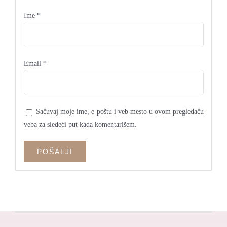
Ime
*
Email
*
Sačuvaj moje ime, e-poštu i veb mesto u ovom pregledaču
veba za sledeći put kada komentarišem.