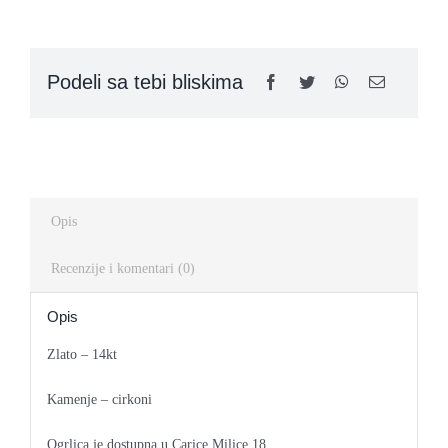
OG12
quantity
Kontakt
Podeli sa tebi bliskima
Opis
Recenzije i komentari (0)
Opis
Zlato – 14kt
Kamenje – cirkoni
Ogrlica je dostupna u Carice Milice 18