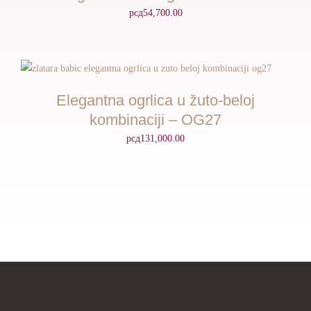
рсд
54,700.00
Elegantna ogrlica u žuto-beloj
kombinaciji – OG27
рсд
131,000.00