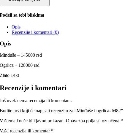
Podeli sa tebi bliskima
Opis
Recenzije i komentari (0)
Opis
Minđuše – 145000 rsd
Ogrlica – 128000 rsd
Zlato 14kt
Recenzije i komentari
Još uvek nema recenzija ili komentara.
Budite prvi koji će napisati recenziju za “Minđuše i ogrlica- M82”
Vaš email neće biti javno prikazan.
Obavezna polja su označena
*
Vaša recenzija ili komentar
*