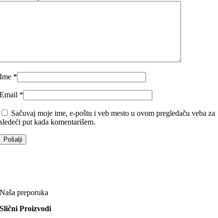
Ime
*
Email
*
Sačuvaj moje ime, e-poštu i veb mesto u ovom pregledaču veba za
sledeći put kada komentarišem.
Naša preporuka
Slični Proizvodi