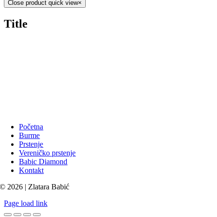
Close product quick view
×
Title
Početna
Burme
Prstenje
Vereničko prstenje
Babic Diamond
Kontakt
© 2026 | Zlatara Babić
Page load link