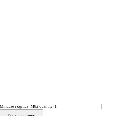
Minđuše i ogrlica- M82 quantity
Dodaj u omiljeno