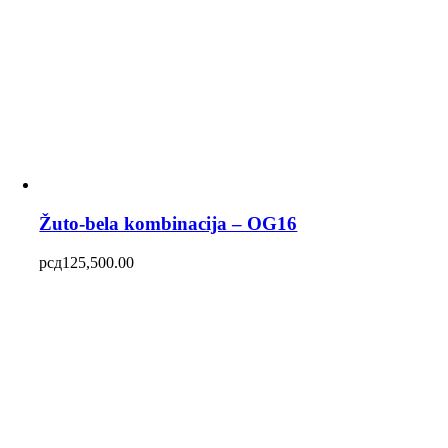
Žuto-bela kombinacija – OG16
рсд
125,500.00