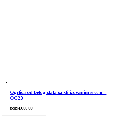
Ogrlica od belog zlata sa stilizovanim srcem –
OG23
рсд
94,000.00