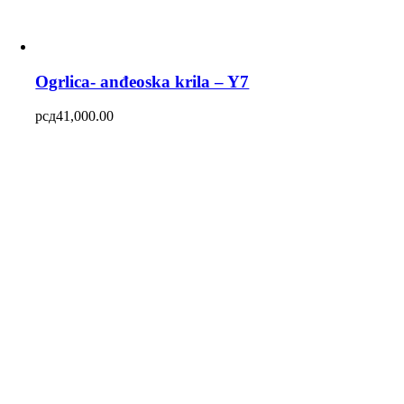
Ogrlica- anđeoska krila – Y7
рсд
41,000.00