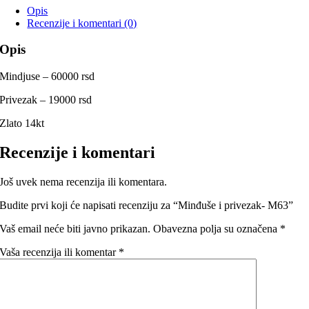
Opis
Recenzije i komentari (0)
Opis
Mindjuse – 60000 rsd
Privezak – 19000 rsd
Zlato 14kt
Recenzije i komentari
Još uvek nema recenzija ili komentara.
Budite prvi koji će napisati recenziju za “Minđuše i privezak- M63”
Vaš email neće biti javno prikazan.
Obavezna polja su označena
*
Vaša recenzija ili komentar
*