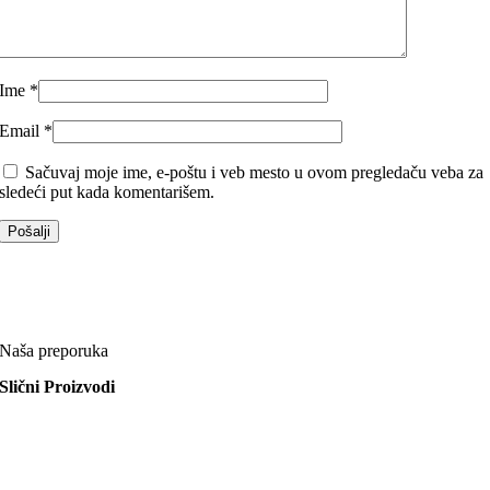
Ime
*
Email
*
Sačuvaj moje ime, e-poštu i veb mesto u ovom pregledaču veba za
sledeći put kada komentarišem.
Naša preporuka
Slični Proizvodi