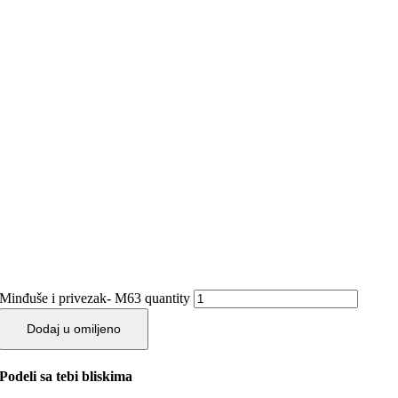
Minđuše i privezak- M63 quantity
Dodaj u omiljeno
Podeli sa tebi bliskima