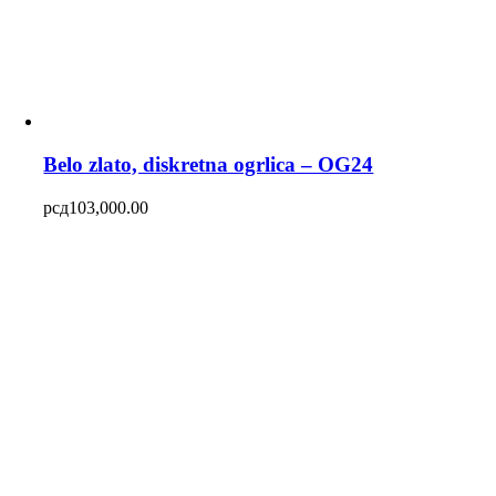
Belo zlato, diskretna ogrlica – OG24
рсд
103,000.00