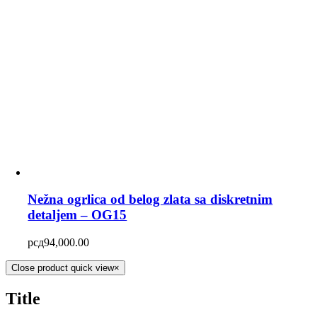
Nežna ogrlica od belog zlata sa diskretnim
detaljem – OG15
рсд
94,000.00
Close product quick view
×
Title