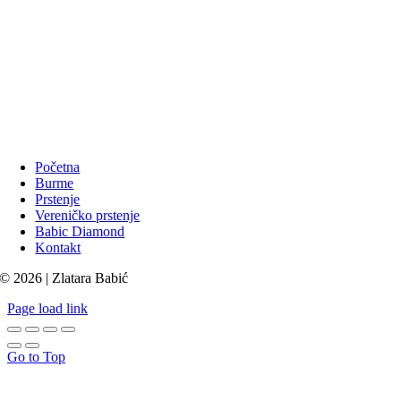
Početna
Burme
Prstenje
Vereničko prstenje
Babic Diamond
Kontakt
© 2026 | Zlatara Babić
Page load link
Go to Top