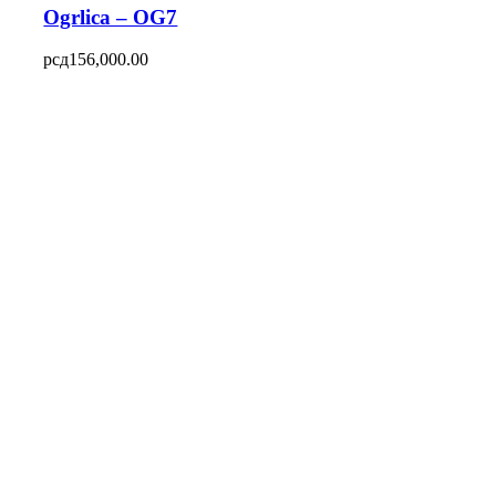
Ogrlica – OG7
рсд
156,000.00