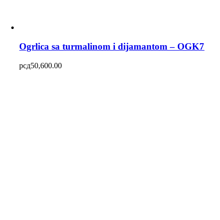
Ogrlica sa turmalinom i dijamantom – OGK7
рсд
50,600.00