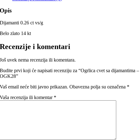
Opis
Dijamanti 0.26 ct vs/g
Belo zlato 14 kt
Recenzije i komentari
Još uvek nema recenzija ili komentara.
Budite prvi koji će napisati recenziju za “Ogrlica cvet sa dijamantima –
OGK28”
Vaš email neće biti javno prikazan.
Obavezna polja su označena
*
Vaša recenzija ili komentar
*