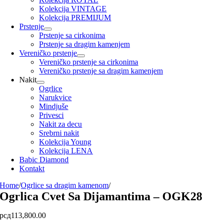
Kolekcija VINTAGE
Kolekcija PREMIJUM
Prstenje
Prstenje sa cirkonima
Prstenje sa dragim kamenjem
Vereničko prstenje
Vereničko prstenje sa cirkonima
Vereničko prstenje sa dragim kamenjem
Nakit
Ogrlice
Narukvice
Mindjuše
Privesci
Nakit za decu
Srebrni nakit
Kolekcija Young
Kolekcija LENA
Babic Diamond
Kontakt
Home
/
Ogrlice sa dragim kamenom
/
Ogrlica Cvet Sa Dijamantima – OGK28
рсд
113,800.00