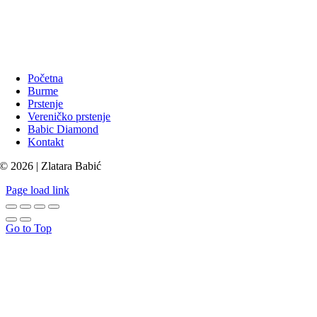
Početna
Burme
Prstenje
Vereničko prstenje
Babic Diamond
Kontakt
© 2026 | Zlatara Babić
Page load link
Go to Top