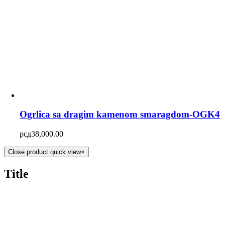
Ogrlica sa dragim kamenom smaragdom-OGK4
рсд
38,000.00
Close product quick view
×
Title