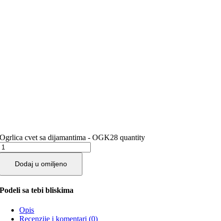
Ogrlica cvet sa dijamantima - OGK28 quantity
Dodaj u omiljeno
Podeli sa tebi bliskima
Opis
Recenzije i komentari (0)