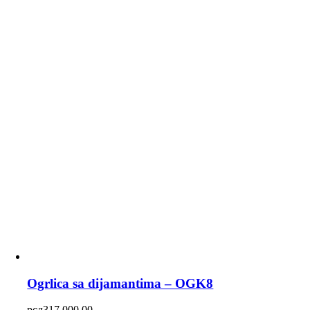
Ogrlica sa dijamantima – OGK8
рсд
317,000.00