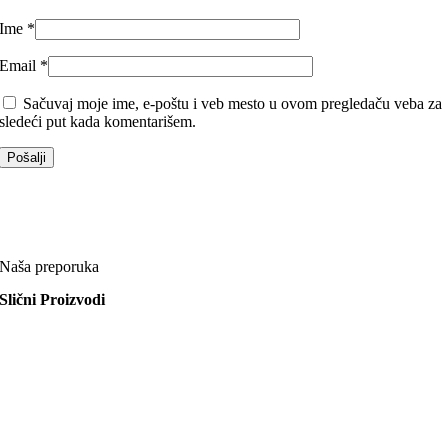
Ime
*
Email
*
Sačuvaj moje ime, e-poštu i veb mesto u ovom pregledaču veba za
sledeći put kada komentarišem.
Naša preporuka
Slični Proizvodi