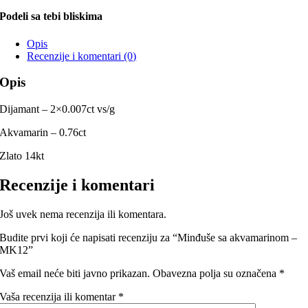
Podeli sa tebi bliskima
Opis
Recenzije i komentari (0)
Opis
Dijamant – 2×0.007ct vs/g
Akvamarin – 0.76ct
Zlato 14kt
Recenzije i komentari
Još uvek nema recenzija ili komentara.
Budite prvi koji će napisati recenziju za “Minđuše sa akvamarinom –
MK12”
Vaš email neće biti javno prikazan.
Obavezna polja su označena
*
Vaša recenzija ili komentar
*