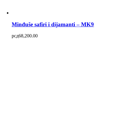
Minđuše safiri i dijamanti – MK9
рсд
68,200.00