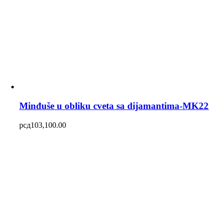
Minđuše u obliku cveta sa dijamantima-MK22
рсд
103,100.00