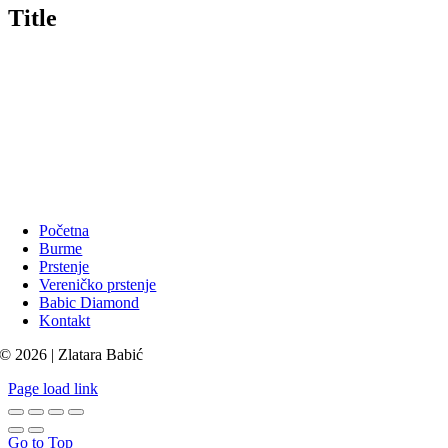
Title
Početna
Burme
Prstenje
Vereničko prstenje
Babic Diamond
Kontakt
© 2026 | Zlatara Babić
Page load link
Go to Top