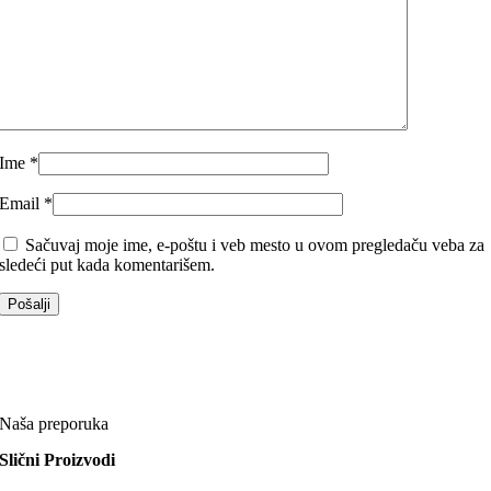
Ime
*
Email
*
Sačuvaj moje ime, e-poštu i veb mesto u ovom pregledaču veba za
sledeći put kada komentarišem.
Naša preporuka
Slični Proizvodi