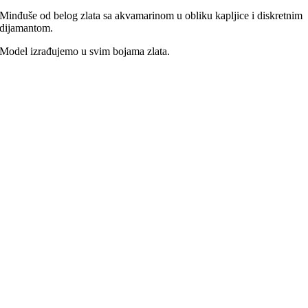
Minđuše od belog zlata sa akvamarinom u obliku kapljice i diskretnim
dijamantom.
Model izrađujemo u svim bojama zlata.