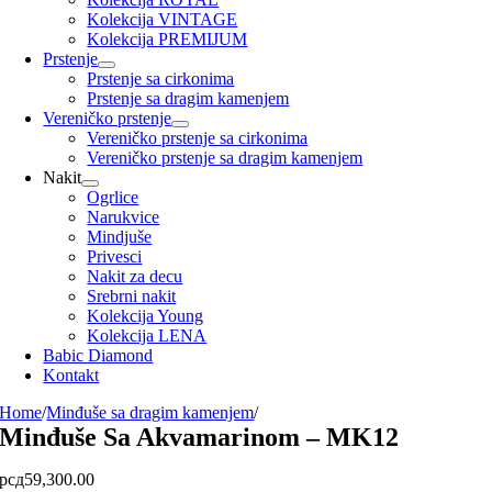
Kolekcija VINTAGE
Kolekcija PREMIJUM
Prstenje
Prstenje sa cirkonima
Prstenje sa dragim kamenjem
Vereničko prstenje
Vereničko prstenje sa cirkonima
Vereničko prstenje sa dragim kamenjem
Nakit
Ogrlice
Narukvice
Mindjuše
Privesci
Nakit za decu
Srebrni nakit
Kolekcija Young
Kolekcija LENA
Babic Diamond
Kontakt
Home
/
Minđuše sa dragim kamenjem
/
Minđuše Sa Akvamarinom – MK12
рсд
59,300.00