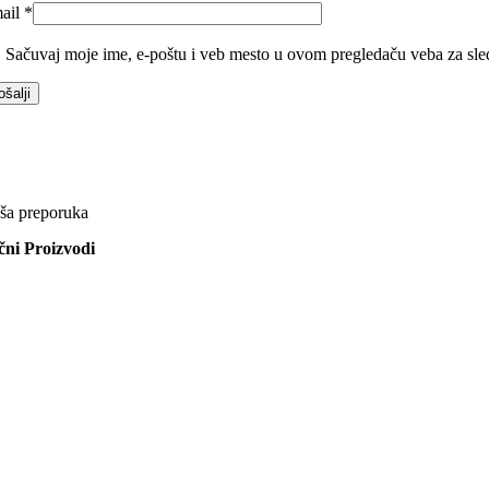
ail
*
Sačuvaj moje ime, e-poštu i veb mesto u ovom pregledaču veba za sle
ša preporuka
ični Proizvodi