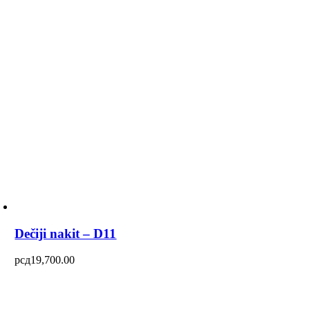
Dečiji nakit – D11
рсд
19,700.00