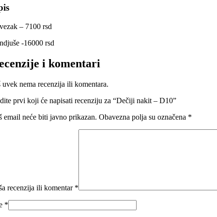
pis
ivezak – 7100 rsd
ndjuše -16000 rsd
ecenzije i komentari
š uvek nema recenzija ili komentara.
ite prvi koji će napisati recenziju za “Dečiji nakit – D10”
š email neće biti javno prikazan.
Obavezna polja su označena
*
ša recenzija ili komentar
*
me
*