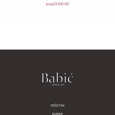
рсд
23,100.00
POČETNA
BURME