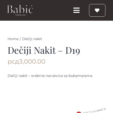
Skip
to
Toggle
content
Navigation
Početna
Home
/
Dečiji nakit
Burme
Dečiji Nakit – D19
рсд
3,000.00
Prstenje
Dečiji nakit – srebrne narukvice sa bubamarama
Vereničko prstenje
Nakit
Babic Diamond