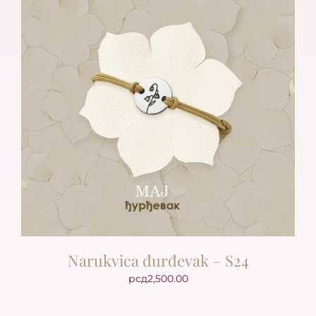
Narukvica đurđevak – S24
рсд
2,500.00