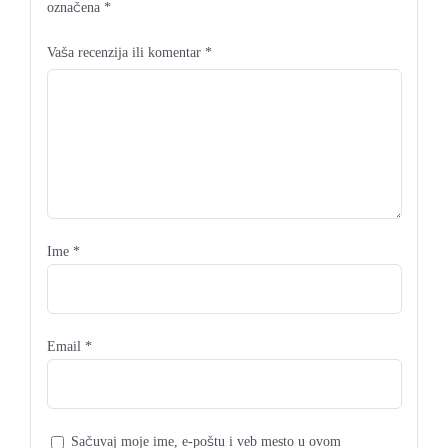
označena
*
Vaša recenzija ili komentar
*
Ime
*
Email
*
Sačuvaj moje ime, e-poštu i veb mesto u ovom