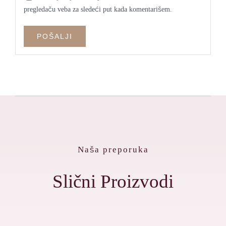
pregledaču veba za sledeći put kada komentarišem.
Naša preporuka
Slični Proizvodi