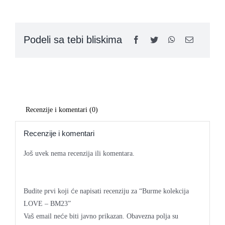
LOVE
-
BM23
Kontakt
Podeli sa tebi bliskima
quantity
Recenzije i komentari (0)
Recenzije i komentari
Još uvek nema recenzija ili komentara.
Budite prvi koji će napisati recenziju za “Burme kolekcija
LOVE – BM23”
Vaš email neće biti javno prikazan.
Obavezna polja su