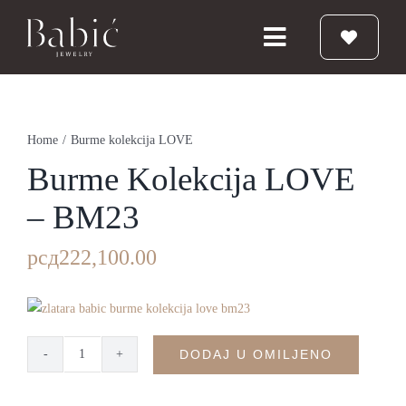
Skip
to
Toggle
content
Navigation
Početna
Home
/
Burme kolekcija LOVE
Burme
Burme Kolekcija LOVE
– BM23
Prstenje
рсд
222,100.00
Vereničko prstenje
Nakit
DODAJ U OMILJENO
Burme
kolekcija
Babic Diamond