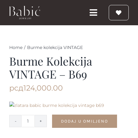
Skip
to
Toggle
content
Navigation
Početna
Home
/
Burme kolekcija VINTAGE
Burme
Burme Kolekcija
VINTAGE – B69
Prstenje
рсд
124,000.00
Vereničko prstenje
Nakit
DODAJ U OMILJENO
Burme
kolekcija
Babic Diamond