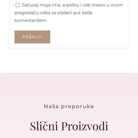
Sačuvaj moje ime, e-poštu i veb mesto u ovom
pregledaču veba za sledeći put kada
komentarišem.
Naša preporuka
Slični Proizvodi