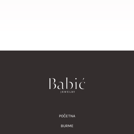
POČETNA
BURME