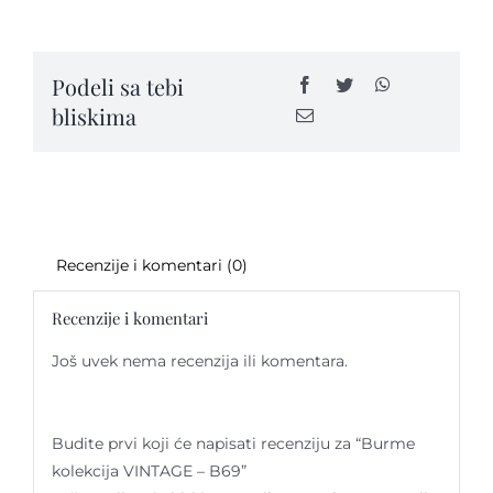
VINTAGE
-
B69
Kontakt
Podeli sa tebi
quantity
bliskima
Recenzije i komentari (0)
Recenzije i komentari
Još uvek nema recenzija ili komentara.
Budite prvi koji će napisati recenziju za “Burme
kolekcija VINTAGE – B69”