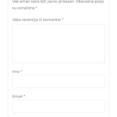
Vaš email neće biti javno prikazan.
Obavezna polja
su označena
*
Vaša recenzija ili komentar
*
Ime
*
Email
*