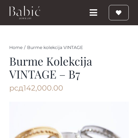
Skip
to
Toggle
content
Navigation
Početna
Home
/
Burme kolekcija VINTAGE
Burme
Burme Kolekcija
VINTAGE – B7
Prstenje
рсд
142,000.00
Vereničko prstenje
Nakit
Babic Diamond