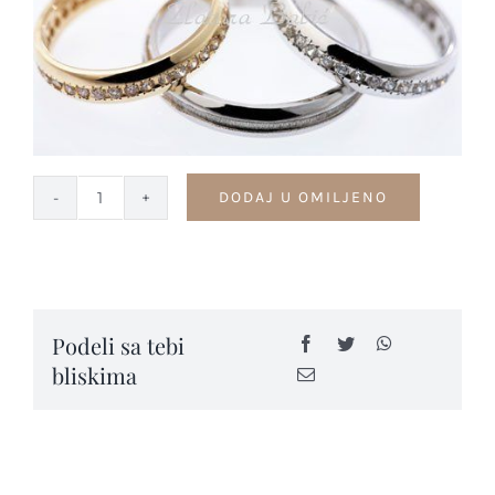
Kontakt
DODAJ U OMILJENO
Burme
kolekcija
VINTAGE
-
B7
Podeli sa tebi
quantity
bliskima