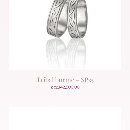
Tribal burme – SP35
рсд
142,500.00