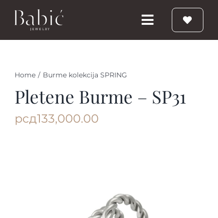
Skip
to
Toggle
content
Navigation
Početna
Home
/
Burme kolekcija SPRING
Burme
Pletene Burme – SP31
рсд
133,000.00
Prstenje
Vereničko prstenje
Nakit
Babic Diamond