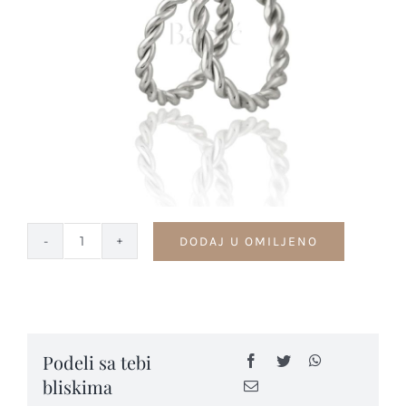
Kontakt
DODAJ U OMILJENO
Pletene
burme
-
SP31
quantity
Podeli sa tebi
bliskima