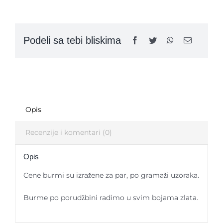
cirkonima-
SP38
quantity
Kontakt
Podeli sa tebi bliskima
Opis
Recenzije i komentari (0)
Opis
Cene burmi su izražene za par, po gramaži uzoraka.
Burme po porudžbini radimo u svim bojama zlata.