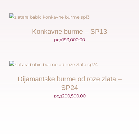
Konkavne burme – SP13
рсд
193,000.00
Dijamantske burme od roze zlata –
SP24
рсд
200,500.00