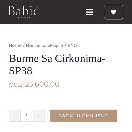
Skip
to
Toggle
content
Navigation
Početna
Home
/
Burme kolekcija SPRING
Burme
Burme Sa Cirkonima-
SP38
Prstenje
рсд
123,600.00
Vereničko prstenje
Nakit
DODAJ U OMILJENO
Burme
sa
Babic Diamond