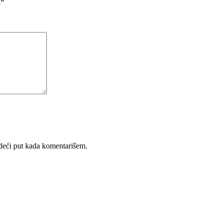
3”
deći put kada komentarišem.