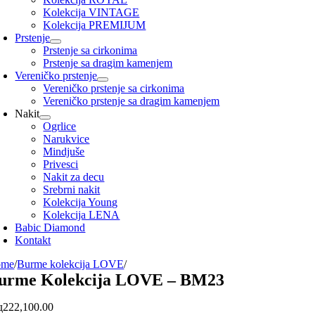
Kolekcija VINTAGE
Kolekcija PREMIJUM
Prstenje
Prstenje sa cirkonima
Prstenje sa dragim kamenjem
Vereničko prstenje
Vereničko prstenje sa cirkonima
Vereničko prstenje sa dragim kamenjem
Nakit
Ogrlice
Narukvice
Mindjuše
Privesci
Nakit za decu
Srebrni nakit
Kolekcija Young
Kolekcija LENA
Babic Diamond
Kontakt
ome
/
Burme kolekcija LOVE
/
urme Kolekcija LOVE – BM23
д
222,100.00