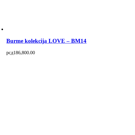
Burme kolekcija LOVE – BM14
рсд
186,800.00