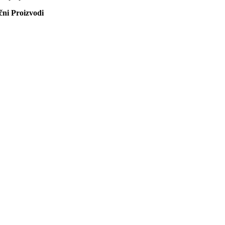
ični Proizvodi