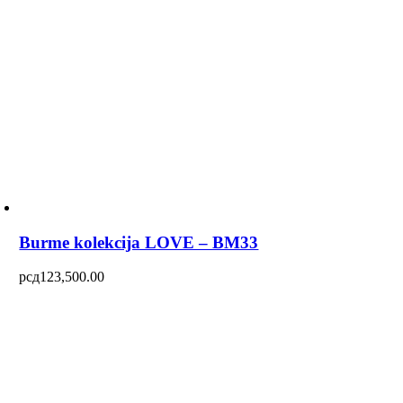
Burme kolekcija LOVE – BM33
рсд
123,500.00