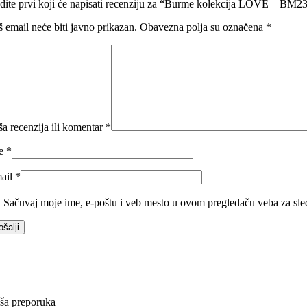
dite prvi koji će napisati recenziju za “Burme kolekcija LOVE – BM2
š email neće biti javno prikazan.
Obavezna polja su označena
*
ša recenzija ili komentar
*
me
*
ail
*
Sačuvaj moje ime, e-poštu i veb mesto u ovom pregledaču veba za sle
ša preporuka