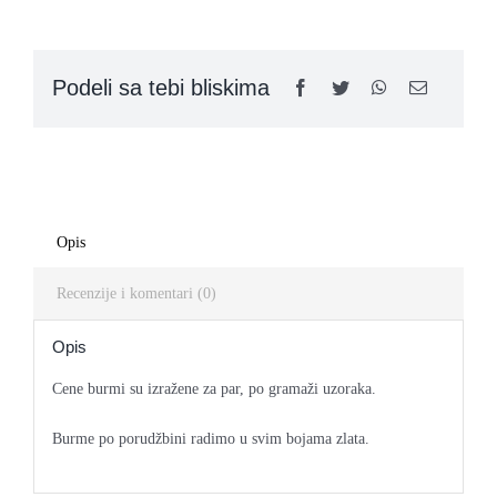
LOVE
-
BM48
Kontakt
Podeli sa tebi bliskima
quantity
Opis
Recenzije i komentari (0)
Opis
Cene burmi su izražene za par, po gramaži uzoraka.
Burme po porudžbini radimo u svim bojama zlata.