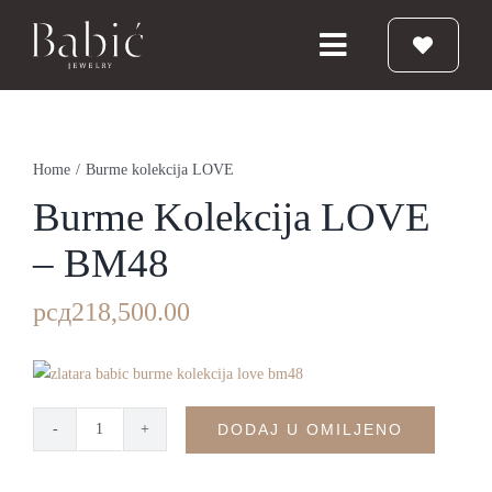
Skip
to
Toggle
content
Navigation
Početna
Home
/
Burme kolekcija LOVE
Burme
Burme Kolekcija LOVE
– BM48
Prstenje
рсд
218,500.00
Vereničko prstenje
Nakit
DODAJ U OMILJENO
Burme
kolekcija
Babic Diamond