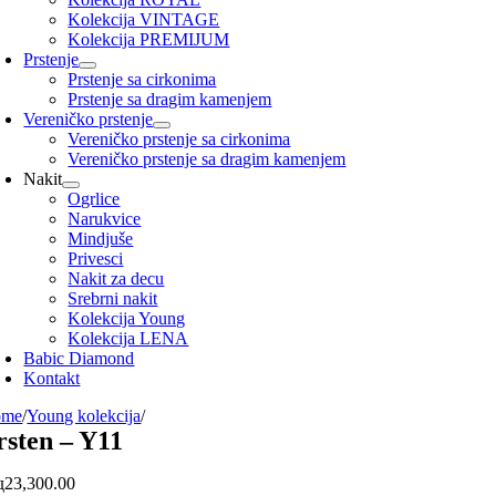
Kolekcija VINTAGE
Kolekcija PREMIJUM
Prstenje
Prstenje sa cirkonima
Prstenje sa dragim kamenjem
Vereničko prstenje
Vereničko prstenje sa cirkonima
Vereničko prstenje sa dragim kamenjem
Nakit
Ogrlice
Narukvice
Mindjuše
Privesci
Nakit za decu
Srebrni nakit
Kolekcija Young
Kolekcija LENA
Babic Diamond
Kontakt
ome
/
Young kolekcija
/
rsten – Y11
д
23,300.00