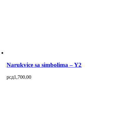
Narukvice sa simbolima – Y2
рсд
1,700.00