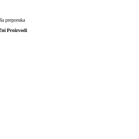
ša preporuka
ični Proizvodi