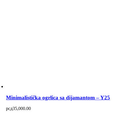
Minimalistička ogrlica sa dijamantom – Y25
рсд
35,000.00