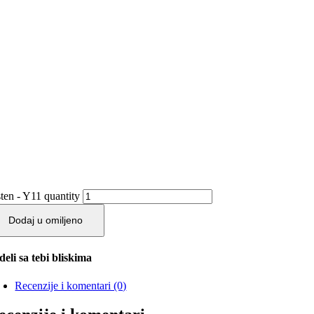
sten - Y11 quantity
Dodaj u omiljeno
deli sa tebi bliskima
Recenzije i komentari (0)