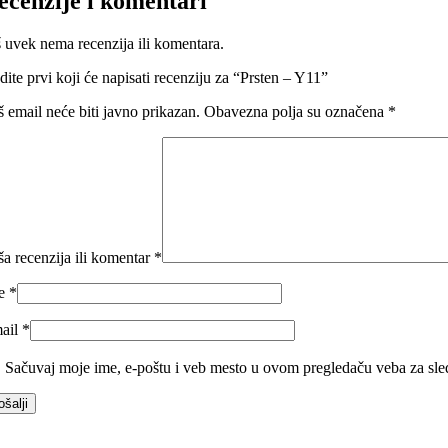
ecenzije i komentari
š uvek nema recenzija ili komentara.
dite prvi koji će napisati recenziju za “Prsten – Y11”
š email neće biti javno prikazan.
Obavezna polja su označena
*
ša recenzija ili komentar
*
me
*
ail
*
Sačuvaj moje ime, e-poštu i veb mesto u ovom pregledaču veba za sle