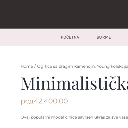
Skip
to
content
POČETNA
BURME
Home
/
Ogrlice sa dragim kamenom
,
Young kolekcij
Minimalističk
рсд
42,400.00
Ovaj popularni model činiće savršen ukras za sve vaše