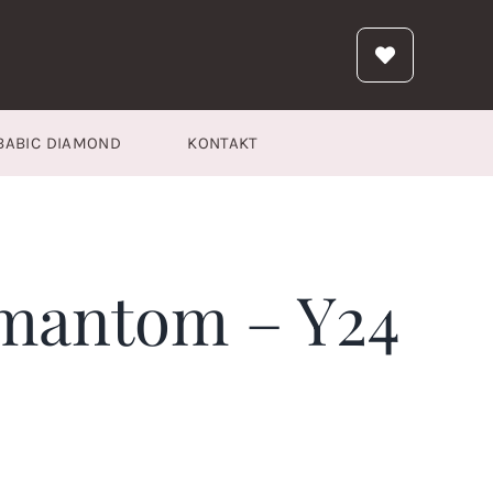
BABIC DIAMOND
KONTAKT
amantom – Y24