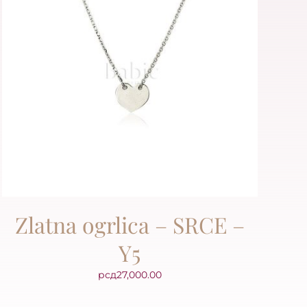
Zlatna ogrlica – SRCE –
Y5
рсд
27,000.00