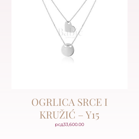
OGRLICA SRCE I
KRUŽIĆ – Y15
рсд
33,600.00