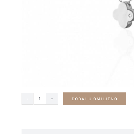
DODAJ U OMILJENO
Minimalistička
ogrlica
sa
dijamantom
-