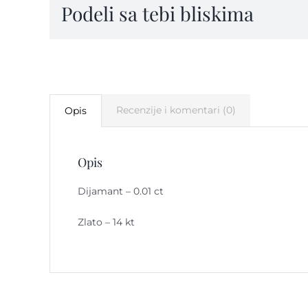
Podeli sa tebi bliskima
Y24
quantity
Recenzije i komentari (0)
Opis
Opis
Dijamant – 0.01 ct
Zlato – 14 kt