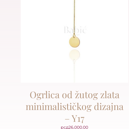
Ogrlica od žutog zlata
minimalističkog dizajna
– Y17
рсд
26,000.00