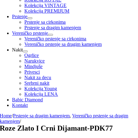
Kolekcija VINTAGE
Kolekcija PREMIJUM
Prstenje
Prstenje sa cirkonima
Prstenje sa dragim kamenjem
Vereničko prstenje
Vereničko prstenje sa cirkonima
Vereničko prstenje sa dragim kamenjem
Nakit
Ogrlice
Narukvice
Mindjuše
Privesci
Nakit za decu
Srebrni nakit
Kolekcija Young
Kolekcija LENA
Babic Diamond
Kontakt
Home
/
Prstenje sa dragim kamenjem
,
Vereničko prstenje sa dragim
kamenjem
/
Roze Zlato I Crni Dijamant-PDK77