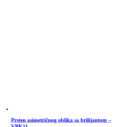
Prsten asimetričnog oblika sa brilijantom –
VPK11