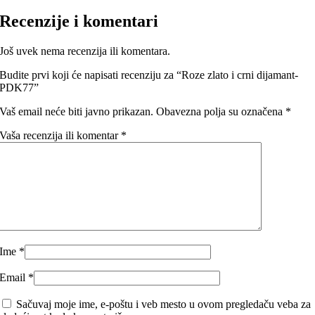
Recenzije i komentari
Još uvek nema recenzija ili komentara.
Budite prvi koji će napisati recenziju za “Roze zlato i crni dijamant-
PDK77”
Vaš email neće biti javno prikazan.
Obavezna polja su označena
*
Vaša recenzija ili komentar
*
Ime
*
Email
*
Sačuvaj moje ime, e-poštu i veb mesto u ovom pregledaču veba za