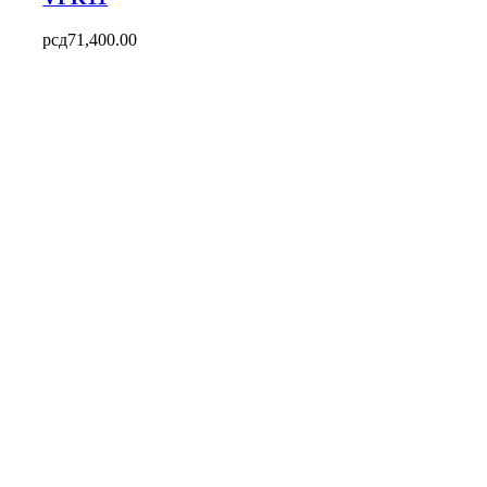
рсд
71,400.00