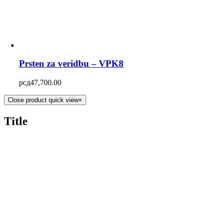
Prsten za veridbu – VPK8
рсд
47,700.00
Close product quick view
×
Title