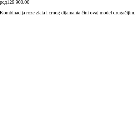
рсд
129,900.00
Kombinacija roze zlata i crnog dijamanta čini ovaj model drugačijim.