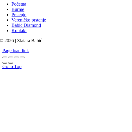
Početna
Burme
Prstenje
Vereničko prstenje
Babic Diamond
Kontakt
© 2026 | Zlatara Babić
Page load link
Go to Top