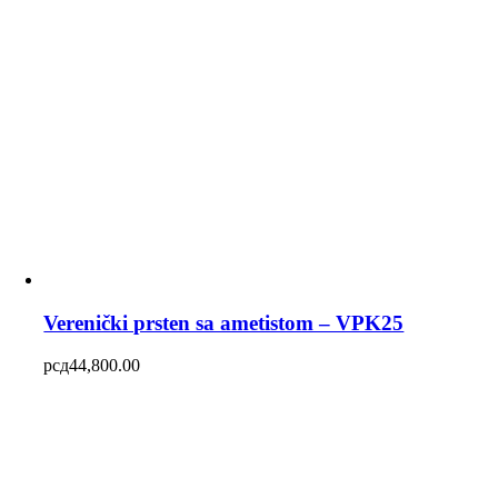
Verenički prsten sa ametistom – VPK25
рсд
44,800.00