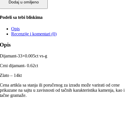
Dodaj u omiljeno
Podeli sa tebi bliskima
Opis
Recenzije i komentari (0)
Opis
Dijamant-33×0.005ct vs-g
Crni dijamant- 0.62ct
Zlato – 14kt
Cena artikla sa stanja ili poručenog za izradu može varirati od cene
prikazane na sajtu u zavisnosti od tačnih karakteristika kamenja, kao i
tačne gramaže.