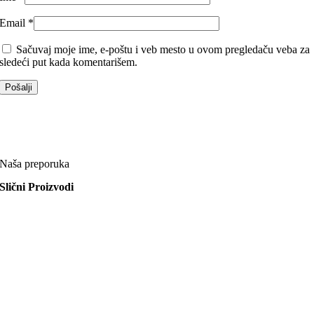
Email
*
Sačuvaj moje ime, e-poštu i veb mesto u ovom pregledaču veba za
sledeći put kada komentarišem.
Naša preporuka
Slični Proizvodi