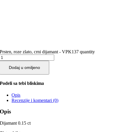
Prsten, roze zlato, crni dijamant - VPK137 quantity
Dodaj u omiljeno
Podeli sa tebi bliskima
Opis
Recenzije i komentari (0)
Opis
Dijamant 0.15 ct