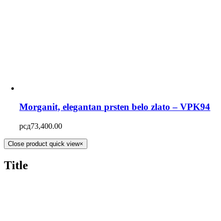
Morganit, elegantan prsten belo zlato – VPK94
рсд
73,400.00
Close product quick view
×
Title