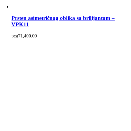
Prsten asimetričnog oblika sa brilijantom –
VPK11
рсд
71,400.00