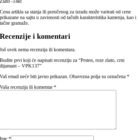
Zlato -14kt
Cena artikla sa stanja ili poručenog za izradu može varirati od cene
prikazane na sajtu u zavisnosti od tačnih karakteristika kamenja, kao i
tačne gramaže.
Recenzije i komentari
Još uvek nema recenzija ili komentara.
Budite prvi koji će napisati recenziju za “Prsten, roze zlato, crni
dijamant – VPK137”
Vaš email neće biti javno prikazan.
Obavezna polja su označena
*
Vaša recenzija ili komentar
*
Ime
*