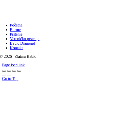
Početna
Burme
Prstenje
Vereničko prstenje
Babic Diamond
Kontakt
© 2026 | Zlatara Babić
Page load link
Go to Top