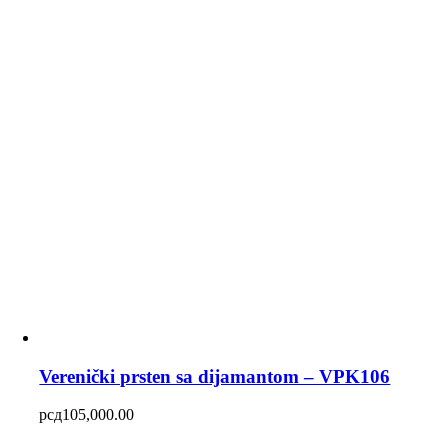
Verenički prsten sa dijamantom – VPK106
рсд
105,000.00