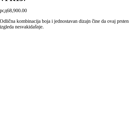
рсд
68,900.00
Odlična kombinacija boja i jednostavan dizajn čine da ovaj prsten
izgleda nesvakidašnje.