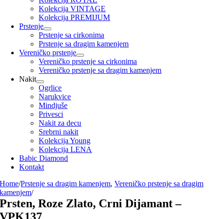
Kolekcija VINTAGE
Kolekcija PREMIJUM
Prstenje
Prstenje sa cirkonima
Prstenje sa dragim kamenjem
Vereničko prstenje
Vereničko prstenje sa cirkonima
Vereničko prstenje sa dragim kamenjem
Nakit
Ogrlice
Narukvice
Mindjuše
Privesci
Nakit za decu
Srebrni nakit
Kolekcija Young
Kolekcija LENA
Babic Diamond
Kontakt
Home
/
Prstenje sa dragim kamenjem
,
Vereničko prstenje sa dragim
kamenjem
/
Prsten, Roze Zlato, Crni Dijamant –
VPK137