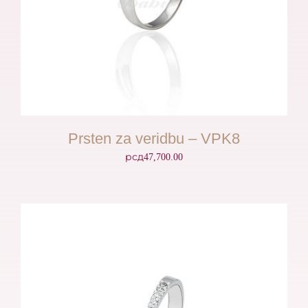
Prsten za veridbu – VPK8
рсд
47,700.00