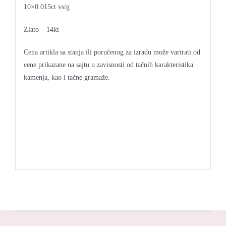
10×0.015ct vs/g
Zlato – 14kt
Cena artikla sa stanja ili poručenog za izradu može varirati od
cene prikazane na sajtu u zavisnosti od tačnih karakteristika
kamenja, kao i tačne gramaže.