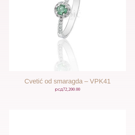
Cvetić od smaragda – VPK41
рсд
72,200.00