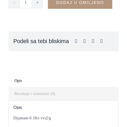
DODAJ U OMILJENO
Prsten
cvet
sa
dijamantima
-
Podeli sa tebi bliskima
VPK160
quantity
Opis
Recenzije i komentari (0)
Opis
Dijamant-0.18ct vvs2/g