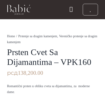
Skip
to
Toggle
content
Navigation
Početna
Home
/
Prstenje sa dragim kamenjem
,
Vereničko prstenje sa dragim
Burme
kamenjem
Prsten Cvet Sa
Prstenje
Dijamantima – VPK160
рсд
138,200.00
Vereničko prstenje
Romantični prsten u obliku cveta sa dijamantima, za moderne
Nakit
dame.
Babic Diamond