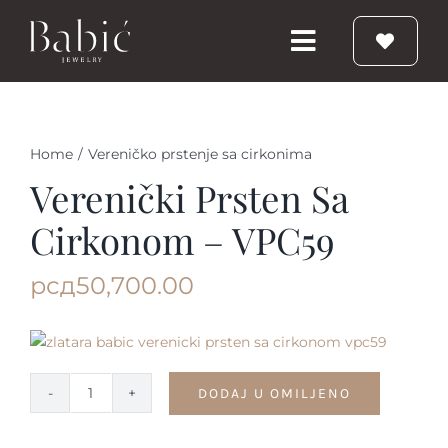
Skip
to
Toggle
content
Navigation
Početna
Home
/
Vereničko prstenje sa cirkonima
Burme
Verenički Prsten Sa
Cirkonom – VPC59
Prstenje
рсд
50,700.00
Vereničko prstenje
Nakit
DODAJ U OMILJENO
Verenički
prsten
Babic Diamond