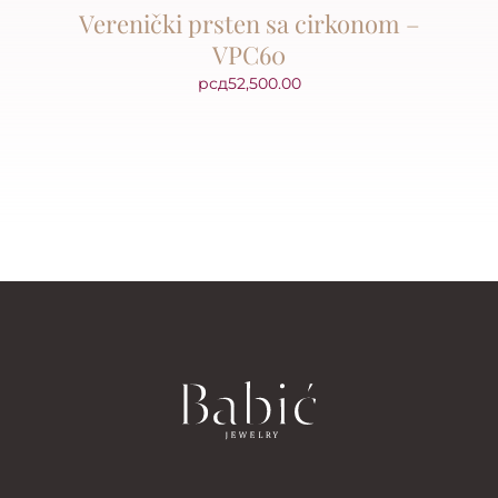
Verenički prsten sa cirkonom –
VPC60
рсд
52,500.00