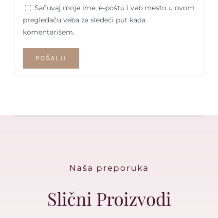
Sačuvaj moje ime, e-poštu i veb mesto u ovom
pregledaču veba za sledeći put kada
komentarišem.
Naša preporuka
Slični Proizvodi