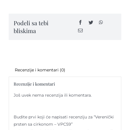
sa
cirkonom
-
Kontakt
Podeli sa tebi
VPC59
bliskima
quantity
Recenzije i komentari (0)
Recenzije i komentari
Još uvek nema recenzija ili komentara.
Budite prvi koji će napisati recenziju za “Verenički
prsten sa cirkonom – VPC59”