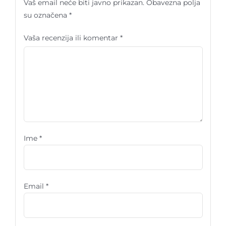
Vaš email neće biti javno prikazan.
Obavezna polja
su označena
*
Vaša recenzija ili komentar
*
Ime
*
Email
*