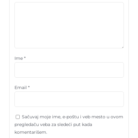
Ime
*
Email
*
Sačuvaj moje ime, e-poštu i veb mesto u ovom
pregledaču veba za sledeći put kada
komentarišem.