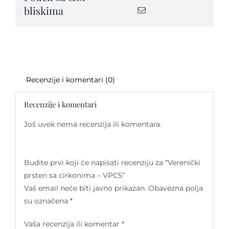
bliskima
quantity
Recenzije i komentari (0)
Recenzije i komentari
Još uvek nema recenzija ili komentara.
Budite prvi koji će napisati recenziju za “Verenički
prsten sa cirkonima – VPC5”
Vaš email neće biti javno prikazan.
Obavezna polja
su označena
*
Vaša recenzija ili komentar
*