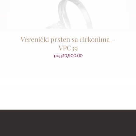
Verenički prsten sa cirkonima –
VPC39
рсд
30,900.00