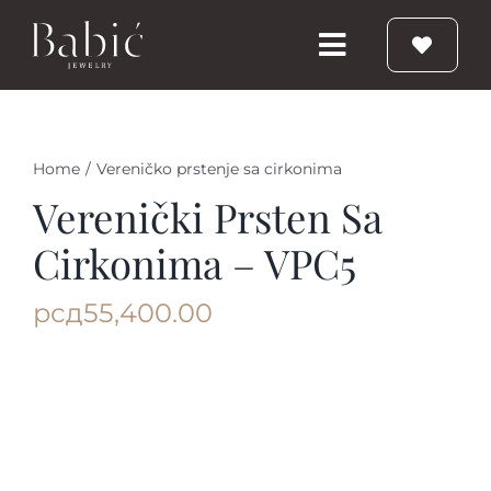
Skip
to
Toggle
content
Navigation
Početna
Home
/
Vereničko prstenje sa cirkonima
Burme
Verenički Prsten Sa
Cirkonima – VPC5
Prstenje
рсд
55,400.00
Vereničko prstenje
Nakit
Babic Diamond