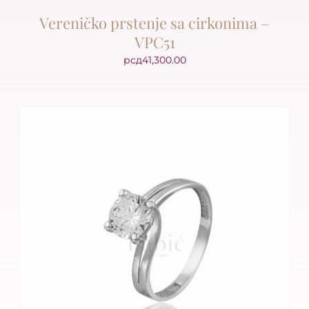
Vereničko prstenje sa cirkonima –
VPC51
рсд
41,300.00